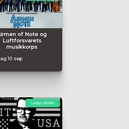
irmen of Note og
Luftforsvarets
musikkorps
dag
10
sep
Ledige billetter