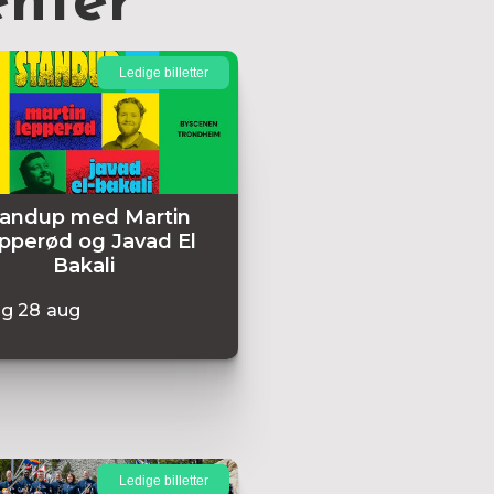
nter
Ledige billetter
tandup med Martin
pperød og Javad El
Bakali
ag
28
aug
Ledige billetter