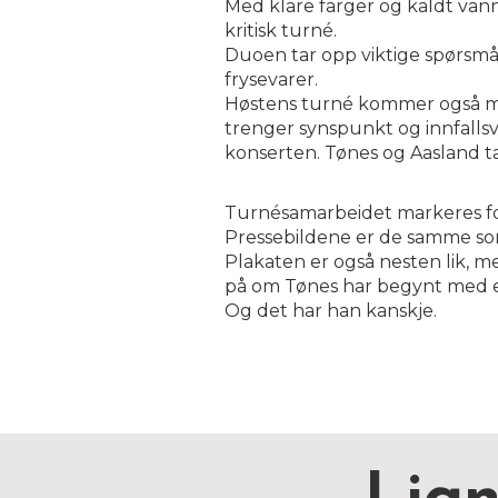
Med klare farger og kaldt va
kritisk turné.
Duoen tar opp viktige spørsmå
frysevarer.
Høstens turné kommer også med
trenger synspunkt og innfallsvi
konserten. Tønes og Aasland ta 
Turnésamarbeidet markeres for
Pressebildene er de samme som
Plakaten er også nesten lik, 
på om Tønes har begynt med e
Og det har han kanskje.