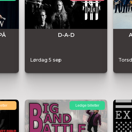
PÅ
D-A-D
A
Lørdag
5
sep
Tors
letter
Ledige billetter