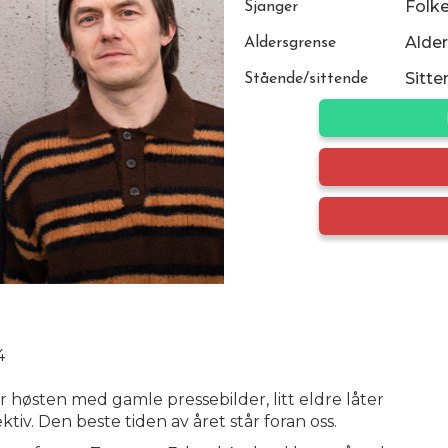
Folk
Sjanger
Alder
Aldersgrense
Sitte
Stående/sittende
4
høsten med gamle pressebilder, litt eldre låter
iv. Den beste tiden av året står foran oss.