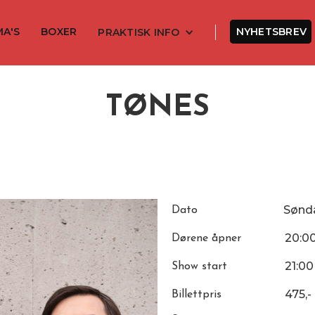
MA'S
BOXER
NYHETSBREV
PRAKTISK INFO
TØNES
Sønd
Dato
20:0
Dørene åpner
21:00
Show start
475,-
Billettpris