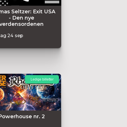
as Seltzer: Exit USA
- Den nye
verdensordenen
dag
24
sep
Ledige billetter
Powerhouse nr. 2