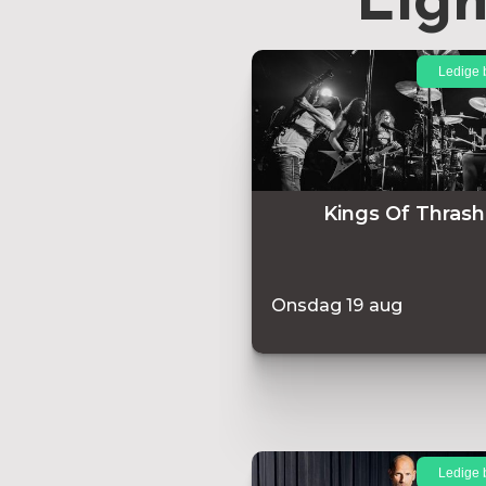
Lig
Ledige b
Kings Of Thrash
Onsdag
19
aug
Ledige b