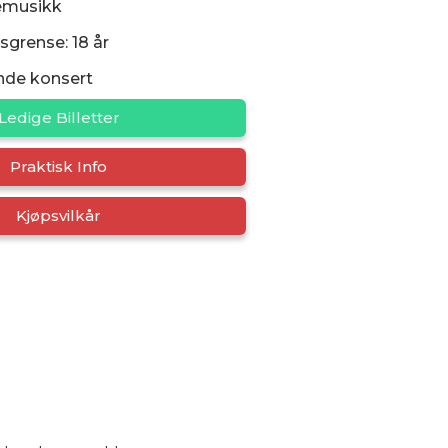
emusikk
sgrense: 18 år
nde konsert
Ledige Billetter
Praktisk Info
Kjøpsvilkår