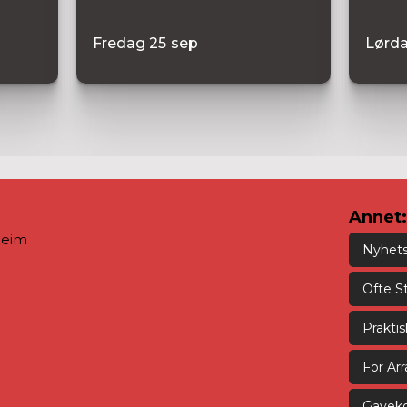
Fredag
25
sep
Lørd
Annet:
heim
Nyhet
Ofte S
Prakti
For Ar
Gaveko