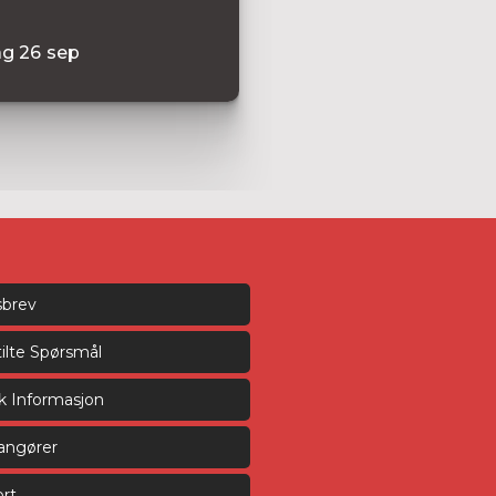
ag
26
sep
sbrev
tilte Spørsmål
sk Informasjon
rangører
rt