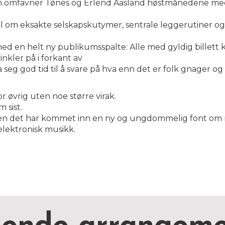
nn omfavner Tønes og Erlend Aasland høstmånedene med
l om eksakte selskapskutymer, sentrale leggerutiner o
 en helt ny publikumsspalte: Alle med gyldig billett 
nkler på i forkant av
seg god tid til å svare på hva enn det er folk gnager og 
 øvrig uten noe større virak.
 sist.
men det har kommet inn en ny og ungdommelig font om mul
lektronisk musikk.