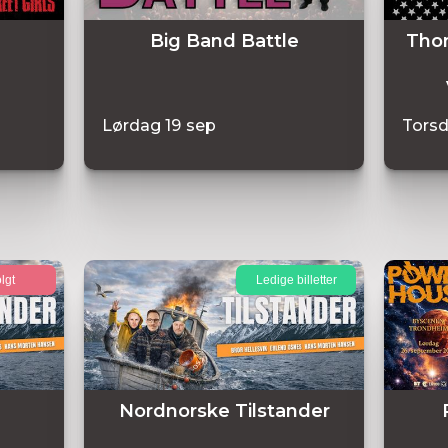
Big Band Battle
Thom
Lørdag
19
sep
Tors
lgt
Ledige billetter
Nordnorske Tilstander