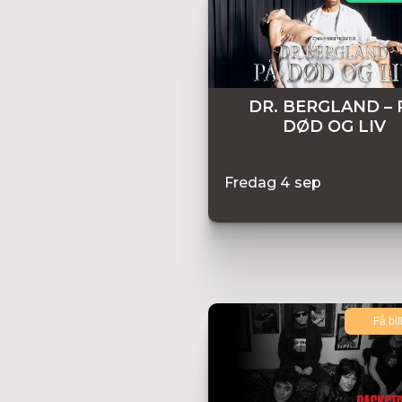
DR. BERGLAND – 
DØD OG LIV
Fredag
4
sep
Få bil