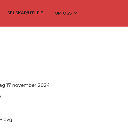
SELSKAP/UTLEIE
OM OSS
ag
17
november
2024
0
 + avg.