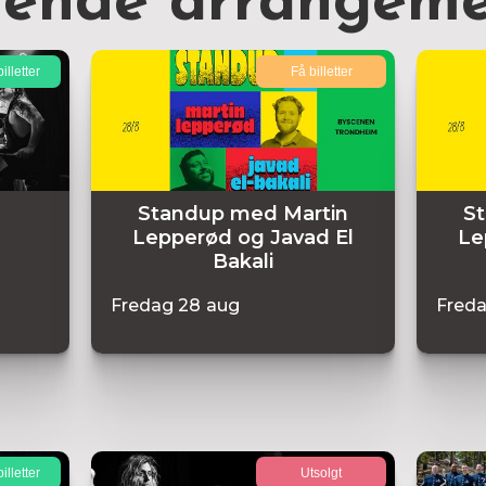
nende arrangeme
illetter
Få billetter
Standup med Martin
S
Lepperød og Javad El
Le
Bakali
Fredag
28
aug
Fred
illetter
Utsolgt