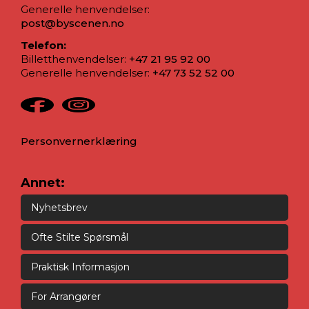
Generelle henvendelser:
post@byscenen.no
Telefon:
Billetthenvendelser:
+47 21 95 92 00
Generelle henvendelser:
+47 73 52 52 00
Personvernerklæring
Annet:
Nyhetsbrev
Ofte Stilte Spørsmål
Praktisk Informasjon
For Arrangører