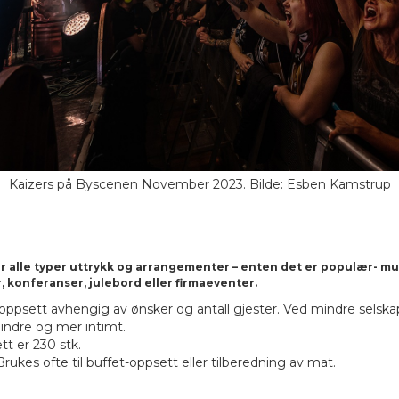
Kaizers på Byscenen November 2023. Bilde: Esben Kamstrup
r alle typer uttrykk og arrangementer – enten det er populær- mus
r, konferanser, julebord eller firmaeventer.
oppsett avhengig av ønsker og antall gjester. Ved mindre selskap 
mindre og mer intimt.
t er 230 stk.
. Brukes ofte til buffet-oppsett eller tilberedning av mat.