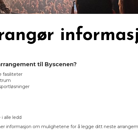
rangør informas
 arrangement til Byscenen?
fasiliteter
ntrum
nsportløsninger
i alle ledd
 mer informasjon om mulighetene for å legge ditt neste arrangem