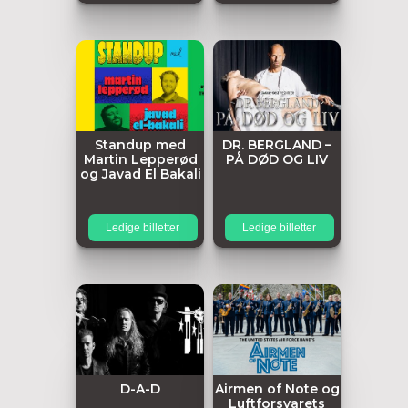
Standup med
DR. BERGLAND –
Martin Lepperød
PÅ DØD OG LIV
og Javad El Bakali
Ledige billetter
Ledige billetter
D-A-D
Airmen of Note og
Luftforsvarets