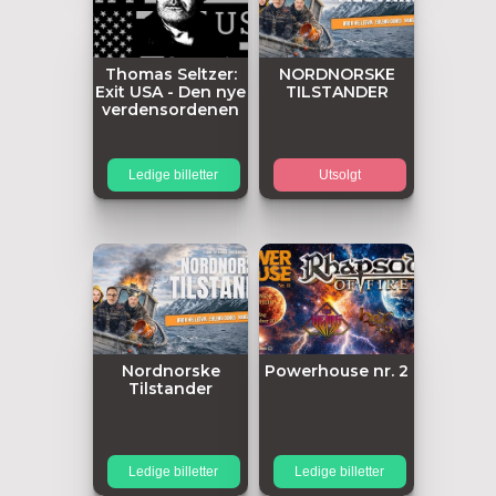
Thomas Seltzer:
NORDNORSKE
Exit USA - Den nye
TILSTANDER
verdensordenen
Ledige billetter
Utsolgt
Nordnorske
Powerhouse nr. 2
Tilstander
Ledige billetter
Ledige billetter