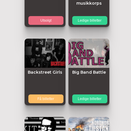
musikkorps
Utsolgt
Ledige billetter
Backstreet Girls
Big Band Battle
Få billetter
Ledige billetter