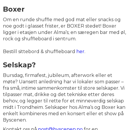
Boxer
Om en runde shuffle med god mat eller snacks og
noe godt i glasset frister, er BOXER stedet! Boxer
ligger i etasjen under Alma’s; en særegen bar med øl,
rock og shuffleboard i sentrum.
Bestill sittebord & shuffleboard
her
.
Selskap?
Bursdag, firmafest, jubileum, afterwork eller et
møte? Uansett anledning har vi lokaler som passer –
fra små, intime sammenkomster til store selskaper. Vi
tilpasser mat, drikke og det tekniske etter deres
behov, og legger til rette for et minneverdig selskap
midt i Trondheim. Selskaper hos Alma’s og Boxer kan
enkelt kombineres med en konsert eller et show på
Byscenen.
Kontakt oss på
post@byscenen.no
for en