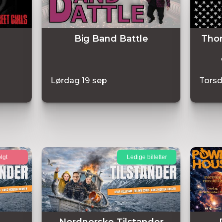
Big Band Battle
Thom
Lørdag
19
sep
Tors
lgt
Ledige billetter
Nordnorske Tilstander