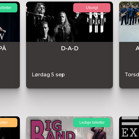
illetter
Utsolgt
PÅ
D-A-D
A
Lørdag
5
sep
Tors
letter
Ledige billetter