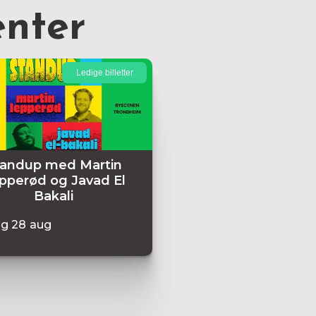
nter
Ledige billetter
tandup med Martin
pperød og Javad El
Bakali
ag
28
aug