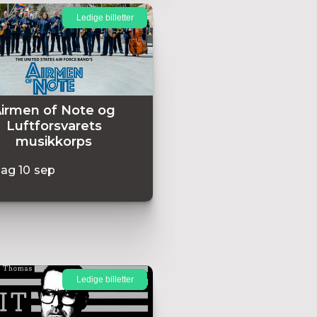
Ledige billetter
irmen of Note og
Luftforsvarets
musikkorps
dag
10
sep
Ledige billetter