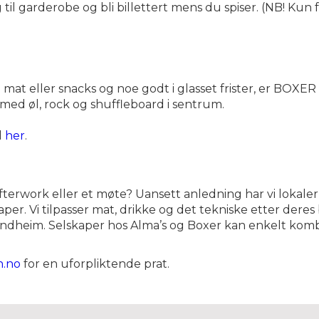
g til garderobe og bli billettert mens du spiser. (NB! Kun 
t eller snacks og noe godt i glasset frister, er BOXER s
med øl, rock og shuffleboard i sentrum.
d
her
.
fterwork eller et møte? Uansett anledning har vi lokaler
er. Vi tilpasser mat, drikke og det tekniske etter deres b
ondheim. Selskaper hos Alma’s og Boxer kan enkelt kom
n.no
for en uforpliktende prat.