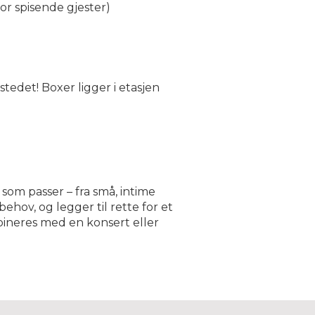
for spisende gjester)
tedet! Boxer ligger i etasjen
 som passer – fra små, intime
ehov, og legger til rette for et
bineres med en konsert eller