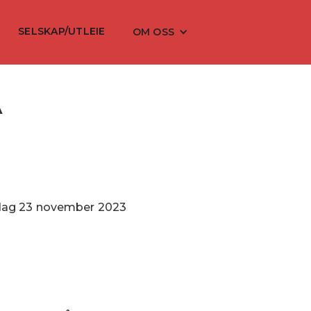
SELSKAP/UTLEIE
OM OSS
A
dag
23
november
2023