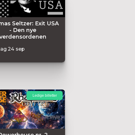
as Seltzer: Exit USA
- Den nye
verdensordenen
dag
24
sep
Ledige billetter
Powerhouse nr. 2