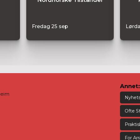
Fredag
25
sep
Lørd
Annet:
heim
Nyhet
Ofte S
Prakti
For Ar