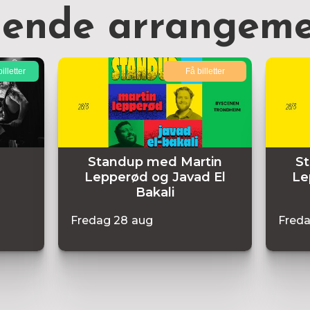
nende arrangeme
illetter
Få billetter
Standup med Martin
S
Lepperød og Javad El
Le
Bakali
Fredag
28
aug
Fred