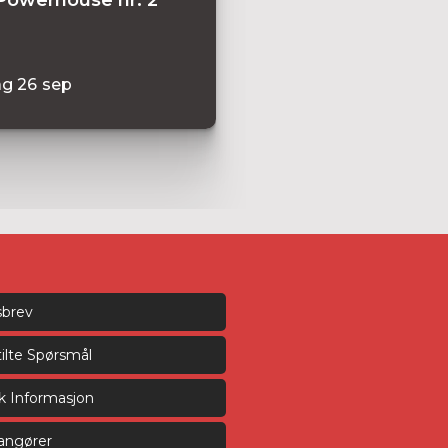
ag
26
sep
sbrev
tilte Spørsmål
sk Informasjon
rangører