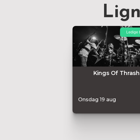
Lig
Ledige b
Kings Of Thrash
Onsdag
19
aug