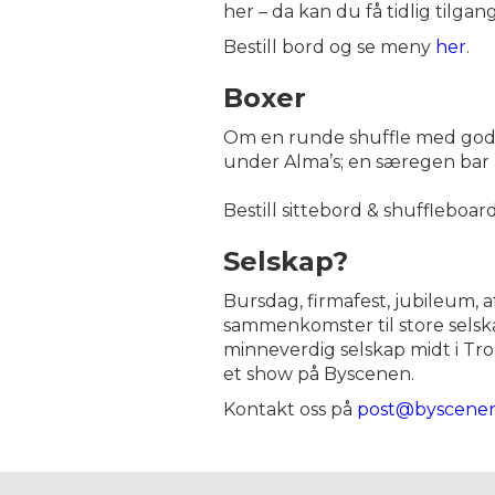
her – da kan du få tidlig tilgan
Bestill bord og se meny
her
.
Boxer
Om en runde shuffle med god ma
under Alma’s; en særegen bar 
Bestill sittebord & shuffleboar
Selskap?
Bursdag, firmafest, jubileum, a
sammenkomster til store selskap
minneverdig selskap midt i Tr
et show på Byscenen.
Kontakt oss på
post@byscene