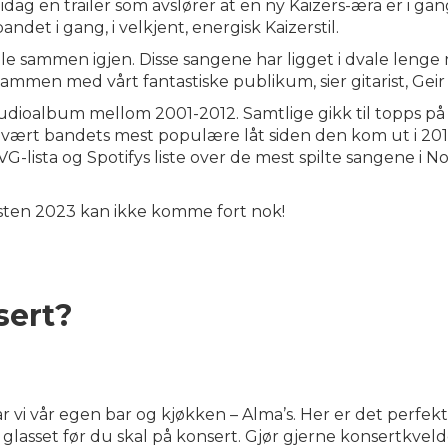
ag en trailer som avslører at en ny Kaizers-æra er i gang.
andet i gang, i velkjent, energisk Kaizerstil.
pille sammen igjen. Disse sangene har ligget i dvale lenge
sammen med vårt fantastiske publikum, sier gitarist, Geir
udioalbum mellom 2001-2012. Samtlige gikk til topps på V
r vært bandets mest populære låt siden den kom ut i 201
G-lista og Spotifys liste over de mest spilte sangene i No
østen 2023 kan ikke komme fort nok!
sert?
vi vår egen bar og kjøkken – Alma’s. Her er det perfekt
 glasset før du skal på konsert. Gjør gjerne konsertkve