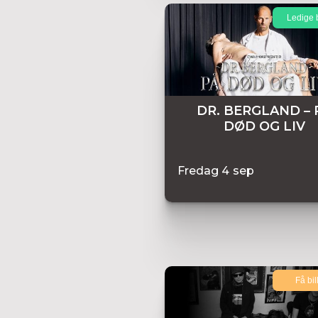
Ledige b
DR. BERGLAND – 
DØD OG LIV
Fredag
4
sep
Få bil