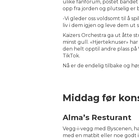
ulike fanforum, postet bandet id
opp fra jorden og plutselig er b
-Vi gleder oss voldsomt til å s
liv i dem igjen og leve dem ut 
Kaizers Orchestra ga ut åtte st
minst gull. «Hjerteknuser» ha
den helt opptil andre plass på V
TikTok.
Nå er de endelig tilbake og h
Middag før kon
Alma’s Resturant
Vegg-i-vegg med Byscenen, har 
med en matbit eller noe godt i