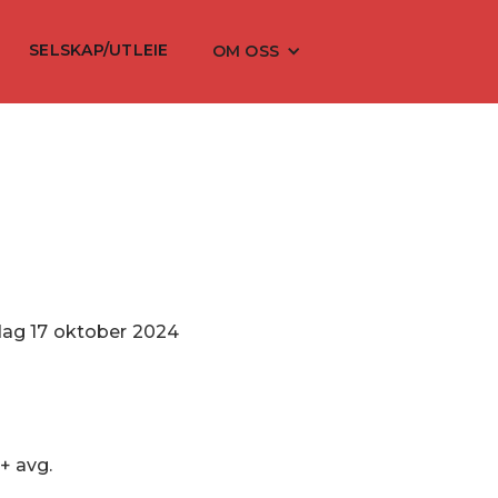
SELSKAP/UTLEIE
OM OSS
dag
17
oktober
2024
 + avg.