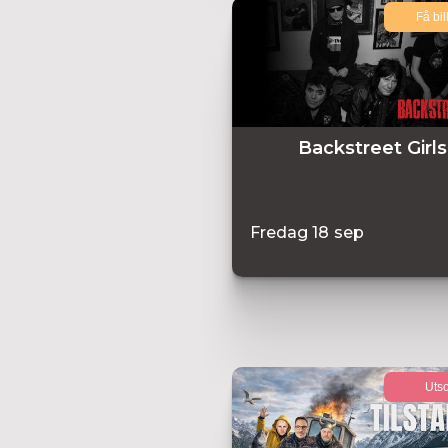
Få bil
Backstreet Girls
Fredag
18
sep
Utso