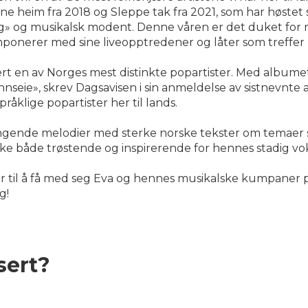
 heim fra 2018 og Sleppe tak fra 2021, som har høstet st
g» og musikalsk modent. Denne våren er det duket for 
mponerer med sine liveopptredener og låter som treffer 
 en av Norges mest distinkte popartister. Med albumet «
mannseie», skrev Dagsavisen i sin anmeldelse av sistnevnt
pråklige popartister her til lands.
engende melodier med sterke norske tekster om temaer 
irke både trøstende og inspirerende for hennes stadig 
er til å få med seg Eva og hennes musikalske kumpaner p
g!
sert?