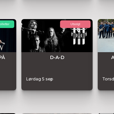
illetter
Utsolgt
PÅ
D-A-D
A
Lørdag
5
sep
Tors