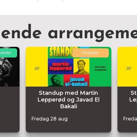
nende arrangeme
illetter
Få billetter
Standup med Martin
S
Lepperød og Javad El
Le
Bakali
Fredag
28
aug
Fred