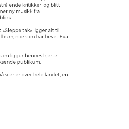
rålende kritikker, og blitt
mer ny musikk fra
blink.
Sleppe tak» ligger alt til
e album, noe som har hevet Eva
som ligger hennes hjerte
voksende publikum.
å scener over hele landet, en