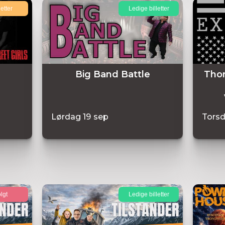
letter
Ledige billetter
Big Band Battle
Thom
Lørdag
19
sep
Tors
lgt
Ledige billetter