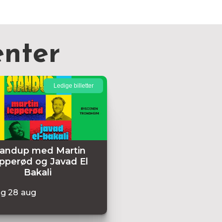
nter
Ledige billetter
tandup med Martin
pperød og Javad El
Bakali
ag
28
aug