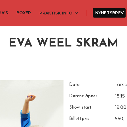
MA'S
BOXER
NYHETSBREV
PRAKTISK INFO
EVA WEEL SKRAM
Tors
Dato
18:15
Dørene åpner
19:00
Show start
560,-
Billettpris