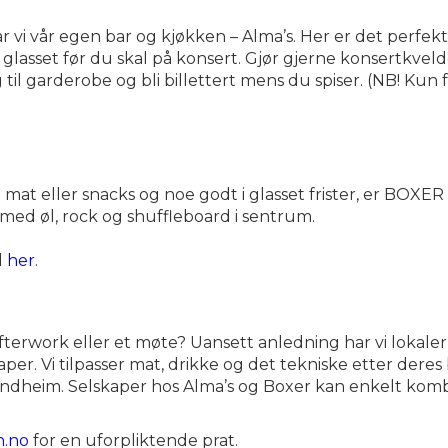
vi vår egen bar og kjøkken – Alma’s. Her er det perfekt
 glasset før du skal på konsert. Gjør gjerne konsertkve
g til garderobe og bli billettert mens du spiser. (NB! Kun 
t eller snacks og noe godt i glasset frister, er BOXER s
med øl, rock og shuffleboard i sentrum.
d
her
.
fterwork eller et møte? Uansett anledning har vi lokaler
er. Vi tilpasser mat, drikke og det tekniske etter deres b
ondheim. Selskaper hos Alma’s og Boxer kan enkelt kom
n.no
for en uforpliktende prat.