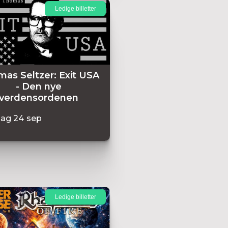
Ledige billetter
as Seltzer: Exit USA
- Den nye
verdensordenen
dag
24
sep
Ledige billetter