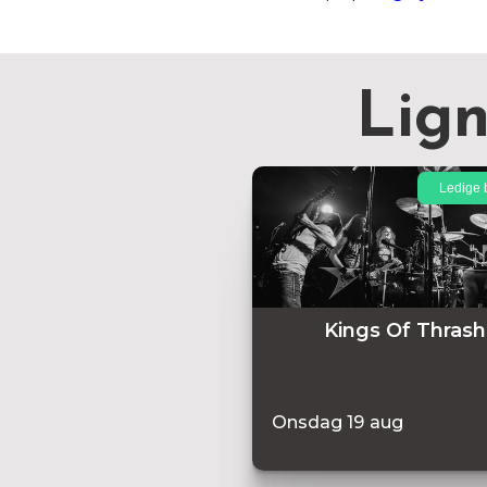
Lig
Ledige b
Kings Of Thrash
Onsdag
19
aug