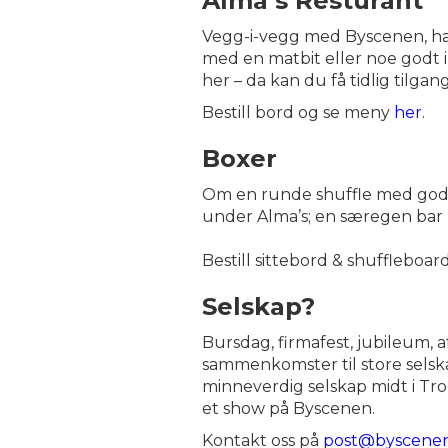
Alma’s Resturant
Vegg-i-vegg med Byscenen, har 
med en matbit eller noe godt i
her – da kan du få tidlig tilgan
Bestill bord og se meny
her
.
Boxer
Om en runde shuffle med god ma
under Alma’s; en særegen bar 
Bestill sittebord & shuffleboar
Selskap?
Bursdag, firmafest, jubileum, a
sammenkomster til store selskap
minneverdig selskap midt i Tr
et show på Byscenen.
Kontakt oss på
post@byscene