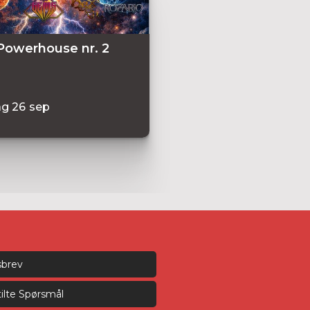
Powerhouse nr. 2
ag
26
sep
sbrev
tilte Spørsmål