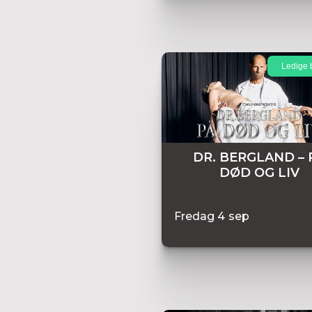
Ledige b
DR. BERGLAND – 
DØD OG LIV
Fredag
4
sep