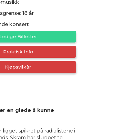
emusikk
sgrense: 18 år
nde konsert
Ledige Billetter
Praktisk Info
Kjøpsvilkår
 er en glede å kunne
igget spikret på radiolistene i
ands. Skram har sluppet to