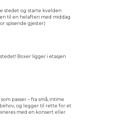
e stedet og starte kvelden
lden til en helaften med middag
for spisende gjester)
tedet! Boxer ligger i etasjen
 som passer – fra små, intime
ehov, og legger til rette for et
bineres med en konsert eller