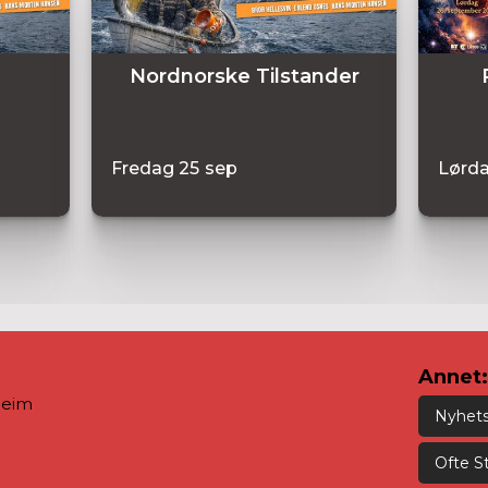
Nordnorske Tilstander
Fredag
25
sep
Lørd
Annet:
heim
Nyhet
Ofte S