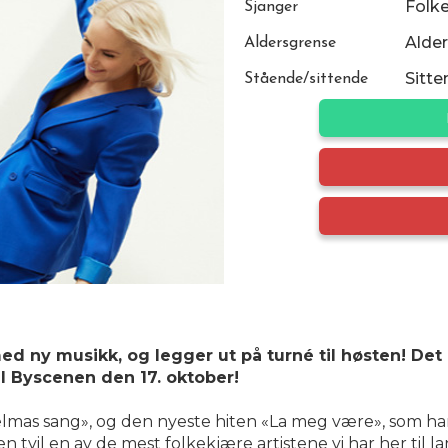
Folk
Sjanger
Alder
Aldersgrense
Sitte
Stående/sittende
ed ny musikk, og legger ut på turné til høsten! Det
l Byscenen den 17. oktober!
lmas sang», og den nyeste hiten «La meg være», som har l
n tvil en av de mest folkekjære artistene vi har her til l