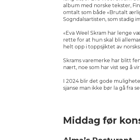
album med norske tekster, Finne
omtalt som både «Brutalt ærli
Sogndalsartisten, som stadig i
«Eva Weel Skram har lenge vært
rette for at hun skal bli alle
helt opp i toppsjiktet av norsks
Skrams varemerke har blitt f
nært, noe som har vist seg å v
I 2024 blir det gode mulighet
sjanse man ikke bør la gå fra se
Middag før kon