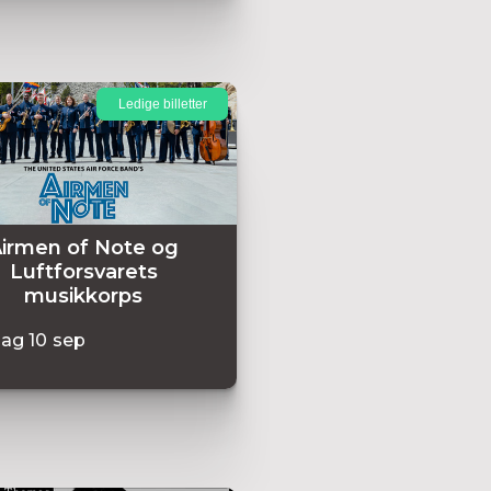
Ledige billetter
irmen of Note og
Luftforsvarets
musikkorps
dag
10
sep