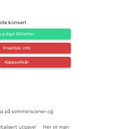
nde konsert
Ledige Billetter
Praktisk Info
Kjøpsvilkår
sess på sommerscener og
vitalisert utgave! Her vil man