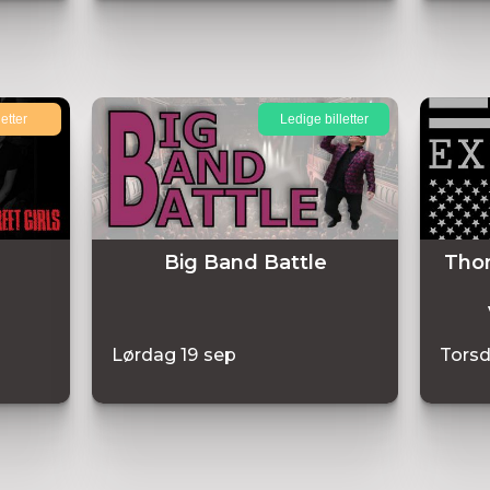
letter
Ledige billetter
Big Band Battle
Thom
Lørdag
19
sep
Tors