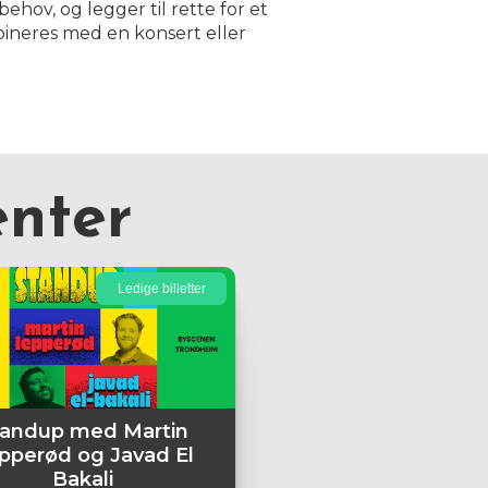
ehov, og legger til rette for et
bineres med en konsert eller
nter
Ledige billetter
tandup med Martin
pperød og Javad El
Bakali