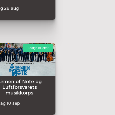
ag
28
aug
Ledige billetter
irmen of Note og
Luftforsvarets
musikkorps
dag
10
sep