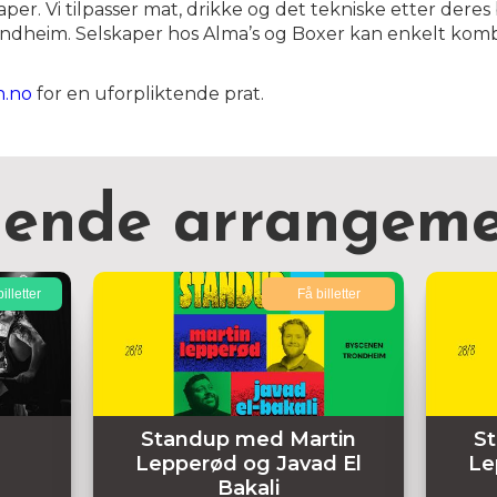
er. Vi tilpasser mat, drikke og det tekniske etter deres b
ondheim. Selskaper hos Alma’s og Boxer kan enkelt kom
n.no
for en uforpliktende prat.
nende arrangeme
illetter
Få billetter
Standup med Martin
S
Lepperød og Javad El
Le
Bakali