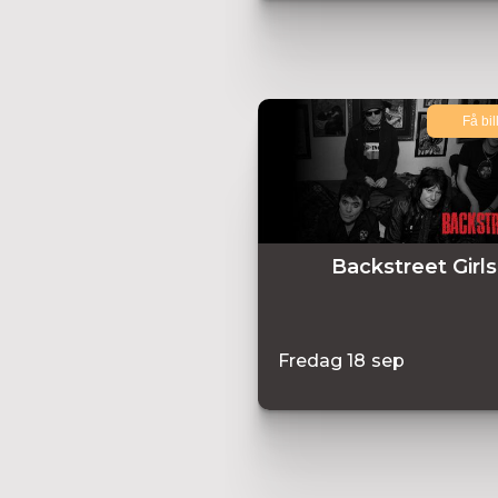
Få bil
Backstreet Girls
Fredag
18
sep