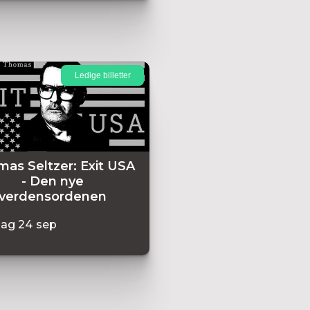
Ledige billetter
as Seltzer: Exit USA
- Den nye
verdensordenen
dag
24
sep