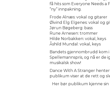
få hits som Everyone Needs a F
”ny” innpakning.
Frode Alnæs: vokal og gitarer
Øivind Elg Elgenes: vokal og gi
Jørun Bøgeberg: bass
Rune Arnesen: trommer
Hilde Norbakken: vokal, keys
Åshild Mundal: vokal, keys
Bandets gjennombrudd kom i 
Spellemannspris, og nå er de ig
musikalsk show!
Dance With A Stranger henter si
publikum viser at de rett og sle
Her bør publikum kjenne sin be