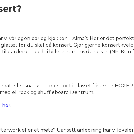
sert?
vi vår egen bar og kjøkken – Alma’s. Her er det perfekt
 glasset før du skal på konsert. Gjør gjerne konsertkve
g til garderobe og bli billettert mens du spiser. (NB! Kun 
t eller snacks og noe godt i glasset frister, er BOXER s
med øl, rock og shuffleboard i sentrum.
d
her
.
fterwork eller et møte? Uansett anledning har vi lokaler