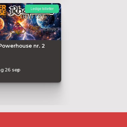
Ledige billetter
Powerhouse nr. 2
ag
26
sep