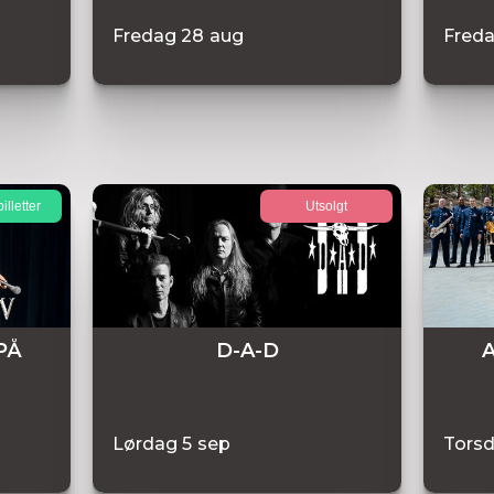
Fredag
28
aug
Fred
illetter
Utsolgt
PÅ
D-A-D
A
Lørdag
5
sep
Tors