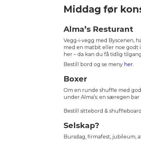
Middag før kon
Alma’s Resturant
Vegg-i-vegg med Byscenen, har 
med en matbit eller noe godt i
her – da kan du få tidlig tilgan
Bestill bord og se meny
her
.
Boxer
Om en runde shuffle med god ma
under Alma’s; en særegen bar 
Bestill sittebord & shuffleboar
Selskap?
Bursdag, firmafest, jubileum, a