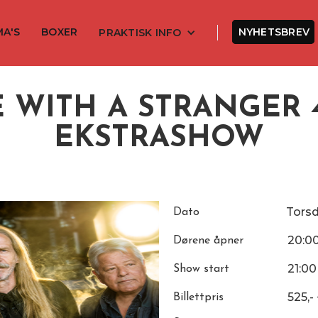
MA'S
BOXER
NYHETSBREV
PRAKTISK INFO
 WITH A STRANGER 40
EKSTRASHOW
Tors
Dato
20:0
Dørene åpner
21:00
Show start
525,-
Billettpris