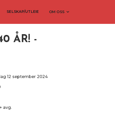
SELSKAP/UTLEIE
OM OSS
 ÅR! -
dag
12
september
2024
0
 + avg.