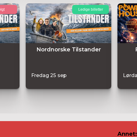
lgt
Ledige billetter
Nordnorske Tilstander
Fredag
25
sep
Lørd
Annet: