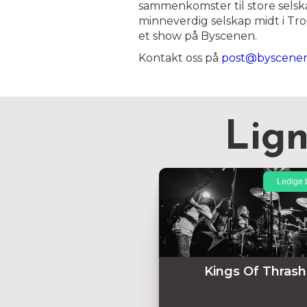
sammenkomster til store selskap
minneverdig selskap midt i Tr
et show på Byscenen.
Kontakt oss på
post@byscene
Lig
Ledige b
Kings Of Thrash