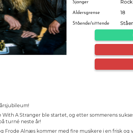
Rock
Sjanger
18
Aldersgrense
Ståe
Stående/sittende
årsjubileum!
ce With A Stranger ble startet, og etter sommerens suk
på turné neste år!
og Frode Alnæs kommer med fire musikere i en frisk og 