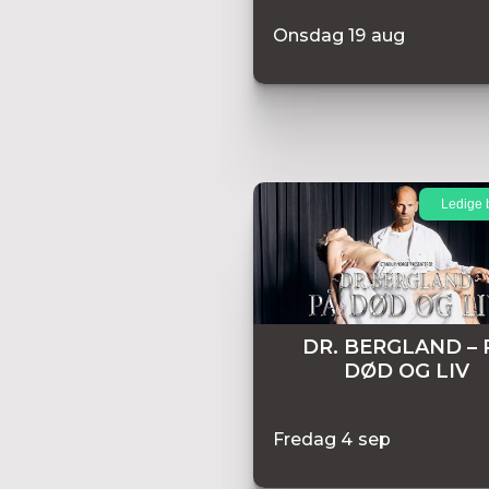
Onsdag
19
aug
Ledige b
DR. BERGLAND – 
DØD OG LIV
Fredag
4
sep