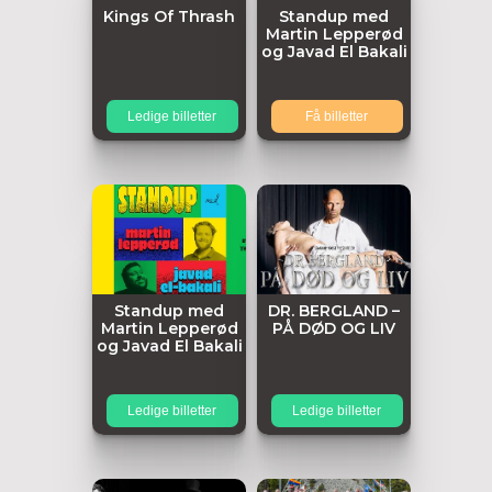
Kings Of Thrash
Standup med
Martin Lepperød
og Javad El Bakali
Ledige billetter
Få billetter
Standup med
DR. BERGLAND –
Martin Lepperød
PÅ DØD OG LIV
og Javad El Bakali
Ledige billetter
Ledige billetter