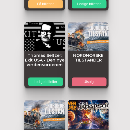
Få billetter
Ledige billetter
Thomas Seltzer:
NORDNORSKE
Exit USA - Den nye
TILSTANDER
verdensordenen
Ledige billetter
Utsolgt