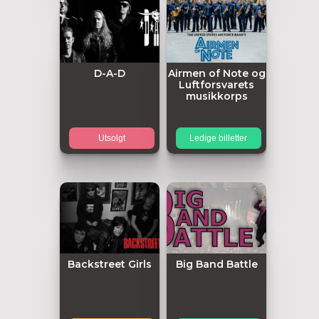
D-A-D
Airmen of Note og
Luftforsvarets
musikkorps
Utsolgt
Ledige billetter
Backstreet Girls
Big Band Battle