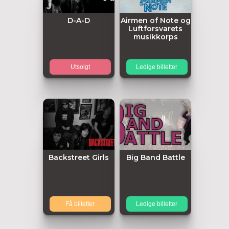
D-A-D
Airmen of Note og
Luftforsvarets
musikkorps
Utsolgt
Ledige billetter
Backstreet Girls
Big Band Battle
Få billetter
Ledige billetter