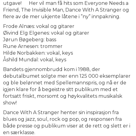
utgave! Her vil man få hits som Everyone Needs a
Friend, The Invisible Man, Dance With A Stranger og
flere av de mer ukjente låtene i ”ny” innpakning.
Frode Alnæs: vokal og gitarer
Øivind Elg Elgenes: vokal og gitarer
Jørun Bøgeberg: bass
Rune Arnesen: trommer
Hilde Norbakken: vokal, keys
Åshild Mundal: vokal, keys
Bandets gjennombrudd kom i 1988, der
debutalbumet solgte mer enn 125 000 eksemplarer
og ble belønnet med Spellemannspris, og nå er de
igjen klare for å begeistre sitt publikum med et
fortsatt friskt, morsomt og høykvalitets musikalsk
show!
Dance With A Stranger henter sin inspirasjon fra
blues og jazz, soul, rock og pop, og responsen fra
både presse og publikum viser at de rett og slett er i
en særklasse.