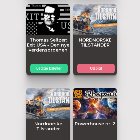
Thomas Seltzer:
NORDNORSKE
Exit USA - Den nye
TILSTANDER
verdensordenen
Ledige billetter
Utsolgt
Nordnorske
Powerhouse nr. 2
Tilstander