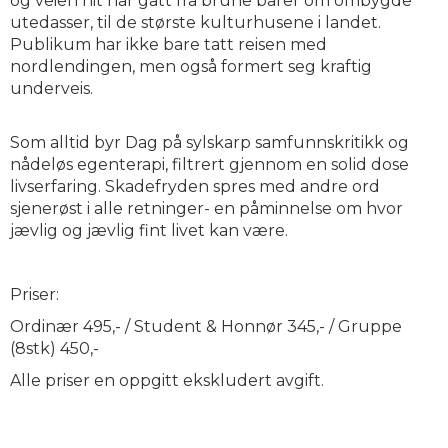
og veien hit har gått fra brune barer om ombygde
utedasser, til de største kulturhusene i landet.
Publikum har ikke bare tatt reisen med
nordlendingen, men også formert seg kraftig
underveis.
Som alltid byr Dag på sylskarp samfunnskritikk og
nådeløs egenterapi, filtrert gjennom en solid dose
livserfaring. Skadefryden spres med andre ord
sjenerøst i alle retninger- en påminnelse om hvor
jævlig og jævlig fint livet kan være.
Priser:
Ordinær 495,- / Student & Honnør 345,- / Gruppe
(8stk) 450,-
Alle priser en oppgitt ekskludert avgift.