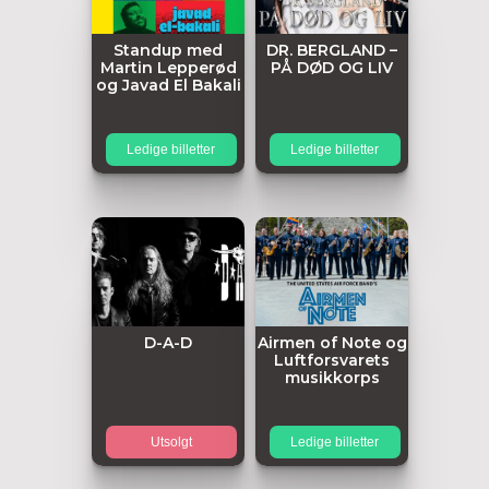
Standup med
DR. BERGLAND –
Martin Lepperød
PÅ DØD OG LIV
og Javad El Bakali
Ledige billetter
Ledige billetter
D-A-D
Airmen of Note og
Luftforsvarets
musikkorps
Utsolgt
Ledige billetter