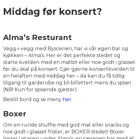
Middag før konsert?
Alma’s Resturant
Vegg-i-vegg med Byscenen, har vi vår egen bar og
kjøkken – Alma’s. Her er det perfekte stedet og
starte kvelden med en matbit eller noe godt i glasset
før du skal på konsert. Gjør gjerne konsertkvelden til
en helaften med middag her – da kan du få tidlig
tilgang til garderobe og bli billettert mens du spiser.
(NB! Kun for spisende gjester)
Bestill bord og se meny
her
.
Boxer
Om en runde shuffle med god mat eller snacks og
noe godt i glasset frister, er BOXER stedet! Boxer
ligger i etasjen under Alma’s; en særegen bar med øl,