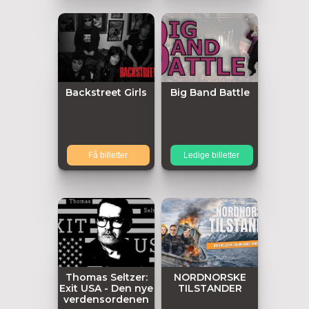
Backstreet Girls
Big Band Battle
Få billetter
Ledige billetter
Thomas Seltzer:
NORDNORSKE
Exit USA - Den nye
TILSTANDER
verdensordenen