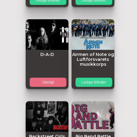
Ledige billetter
Ledige billetter
D-A-D
Airmen of Note og
Luftforsvarets
musikkorps
Utsolgt
Ledige billetter
Backstreet Girls
Big Band Battle