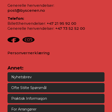
Generelle henvendelser:
post@byscenen.no
Telefon:
Billetthenvendelser:
+47 21 95 92 00
Generelle henvendelser:
+47 73 52 52 00
Personvernerklæring
Annet:
Nyhetsbrev
Ofte Stilte Spørsmål
Praktisk Informasjon
For Arrangører