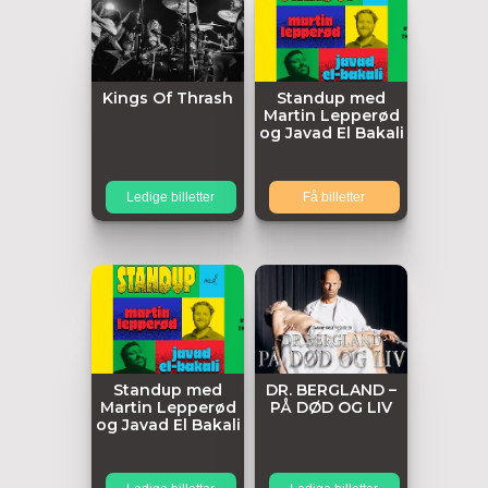
Kings Of Thrash
Standup med
Martin Lepperød
og Javad El Bakali
Ledige billetter
Få billetter
Standup med
DR. BERGLAND –
Martin Lepperød
PÅ DØD OG LIV
og Javad El Bakali