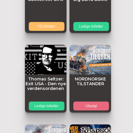
Få billetter
Ledige billetter
Thomas Seltzer:
NORDNORSKE
Exit USA - Den nye
TILSTANDER
verdensordenen
Ledige billetter
Utsolgt