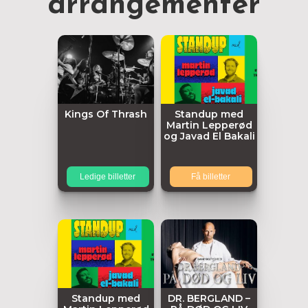
arrangementer
Kings Of Thrash
Standup med
Martin Lepperød
og Javad El Bakali
Ledige billetter
Få billetter
Standup med
DR. BERGLAND –