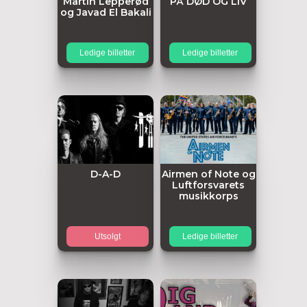
Martin Lepperød
PÅ DØD OG LIV
og Javad El Bakali
Ledige billetter
Ledige billetter
D-A-D
Airmen of Note og
Luftforsvarets
musikkorps
Utsolgt
Ledige billetter