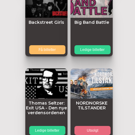
Backstreet Girls
Big Band Battle
Få billetter
Ledige billetter
Thomas Seltzer:
NORDNORSKE
Exit USA - Den nye
TILSTANDER
verdensordenen
Ledige billetter
Utsolgt