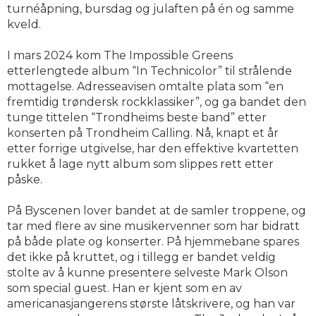
turnéåpning, bursdag og julaften på én og samme
kveld.
I mars 2024 kom The Impossible Greens
etterlengtede album “In Technicolor” til strålende
mottagelse. Adresseavisen omtalte plata som “en
fremtidig trøndersk rockklassiker”, og ga bandet den
tunge tittelen “Trondheims beste band” etter
konserten på Trondheim Calling. Nå, knapt et år
etter forrige utgivelse, har den effektive kvartetten
rukket å lage nytt album som slippes rett etter
påske.
På Byscenen lover bandet at de samler troppene, og
tar med flere av sine musikervenner som har bidratt
på både plate og konserter. På hjemmebane spares
det ikke på kruttet, og i tillegg er bandet veldig
stolte av å kunne presentere selveste Mark Olson
som special guest. Han er kjent som en av
americanasjangerens største låtskrivere, og han var