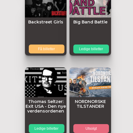
Backstreet Girls
Big Band Battle
Få billetter
Ledige billetter
Thomas Seltzer:
NORDNORSKE
Exit USA - Den nye
TILSTANDER
verdensordenen
Ledige billetter
Utsolgt