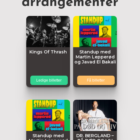
arrangementer
Kings Of Thrash
Standup med
Martin Lepperød
og Javad El Bakali
Ledige billetter
Få billetter
Standup med
DR. BERGLAND –