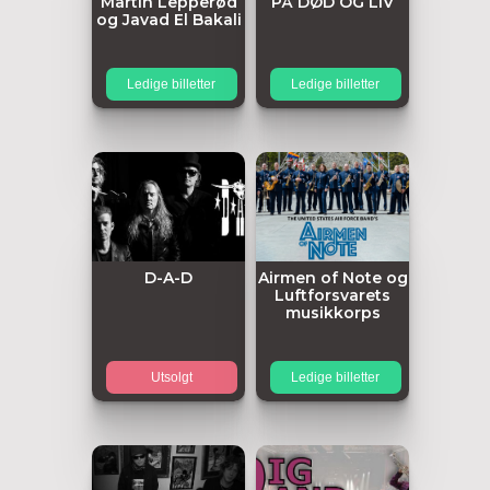
Martin Lepperød
PÅ DØD OG LIV
og Javad El Bakali
Ledige billetter
Ledige billetter
D-A-D
Airmen of Note og
Luftforsvarets
musikkorps
Utsolgt
Ledige billetter