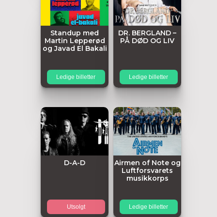
Standup med
DR. BERGLAND –
Martin Lepperød
PÅ DØD OG LIV
og Javad El Bakali
Ledige billetter
Ledige billetter
D-A-D
Airmen of Note og
Luftforsvarets
musikkorps
Utsolgt
Ledige billetter