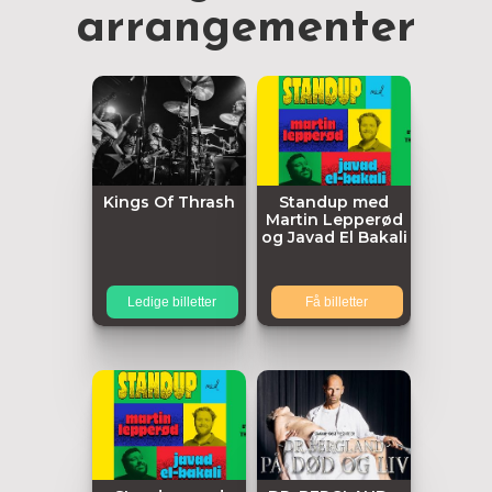
arrangementer
Kings Of Thrash
Standup med
Martin Lepperød
og Javad El Bakali
Ledige billetter
Få billetter