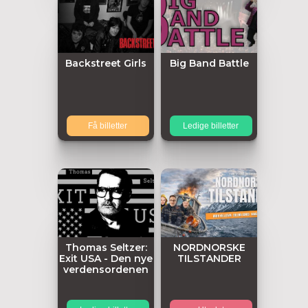
Backstreet Girls
Big Band Battle
Få billetter
Ledige billetter
Thomas Seltzer:
NORDNORSKE
Exit USA - Den nye
TILSTANDER
verdensordenen