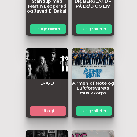
Standup med
DR. BERGLAND –
Martin Lepperød
PÅ DØD OG LIV
og Javad El Bakali
Ledige billetter
Ledige billetter
D-A-D
Airmen of Note og
Luftforsvarets
musikkorps
Utsolgt
Ledige billetter