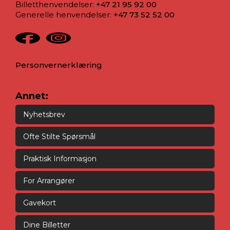
Billetthenvendelser:
+47 21 95 92 00
Generelle henvendelser:
+47 73 52 52 00
Personvernerklæring
Annet:
Nyhetsbrev
Ofte Stilte Spørsmål
Praktisk Informasjon
For Arrangører
Gavekort
Dine Billetter