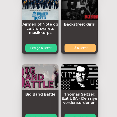
Airmen of Note og
Backstreet Girls
Luftforsvarets
musikkorps
Ledige billetter
Få billetter
Big Band Battle
Thomas Seltzer:
Exit USA - Den nye
verdensordenen