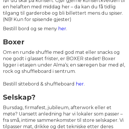
før du skal på konsert. Gjør gjerne konsertkvelden til
en helaften med middag her – da kan du få tidlig
tilgang til garderobe og bli billettert mens du spiser.
(NB! Kun for spisende gjester)
Bestill bord og se meny
her
.
Boxer
Om en runde shuffle med god mat eller snacks og
noe godt i glasset frister, er BOXER stedet! Boxer
ligger i etasjen under Alma’s; en særegen bar med øl,
rock og shuffleboard i sentrum.
Bestill sittebord & shuffleboard
her
.
Selskap?
Bursdag, firmafest, jubileum, afterwork eller et
møte? Uansett anledning har vi lokaler som passer –
fra små, intime sammenkomster til store selskaper. Vi
tilpasser mat, drikke og det tekniske etter deres