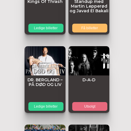
Kings Of Thrash
Standup med
Martin Lepperød
og Javad El Bakali
Ledige billetter
Få billetter
DR. BERGLAND –
D-A-D
PÅ DØD OG LIV
Ledige billetter
Utsolgt