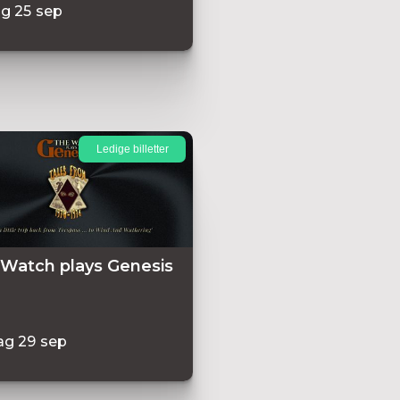
ag
25
sep
Ledige billetter
Watch plays Genesis
ag
29
sep