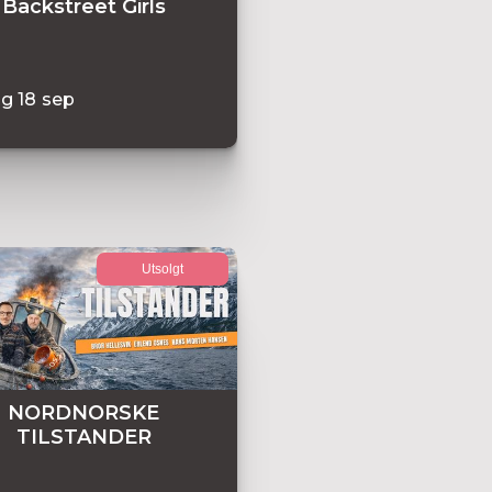
Backstreet Girls
ag
18
sep
Utsolgt
NORDNORSKE
TILSTANDER