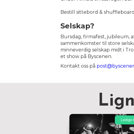
Bestill sittebord & shuffleboar
Selskap?
Bursdag, firmafest, jubileum, a
sammenkomster til store selskap
minneverdig selskap midt i Tr
et show på Byscenen.
Kontakt oss på
post@byscene
Lig
Ledige b