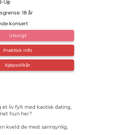
d-Up
sgrense: 18 år
nde konsert
Utsolgt
Praktisk Info
Kjøpsvilkår
et liv fylt med kaotisk dating,
vnet hun her?
n kveld de mest sannsynlig,