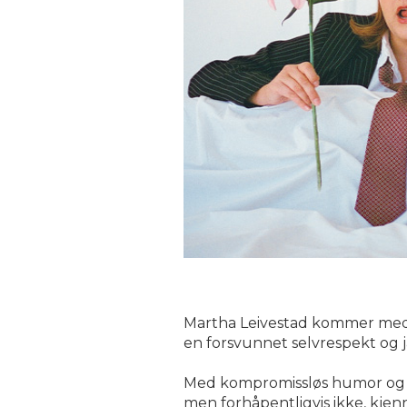
Martha Leivestad kommer med sit
en forsvunnet selvrespekt og 
Med kompromissløs humor og ab
men forhåpentligvis ikke, kjenn