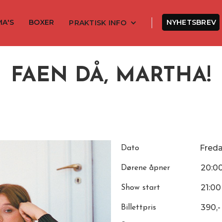
MA'S
BOXER
NYHETSBREV
PRAKTISK INFO
FAEN DÅ, MARTHA!
Fred
Dato
20:0
Dørene åpner
21:00
Show start
390,-
Billettpris