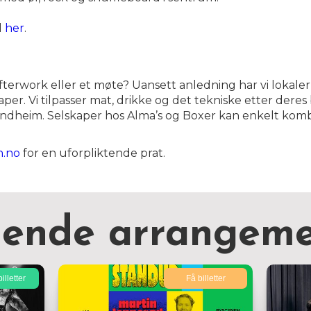
d
her
.
fterwork eller et møte? Uansett anledning har vi lokaler
er. Vi tilpasser mat, drikke og det tekniske etter deres b
ondheim. Selskaper hos Alma’s og Boxer kan enkelt kom
n.no
for en uforpliktende prat.
nende arrangeme
illetter
Få billetter