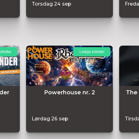
Torsdag
24
sep
Fred
illetter
Ledige billetter
der
Powerhouse nr. 2
The 
Lørdag
26
sep
Tirsd