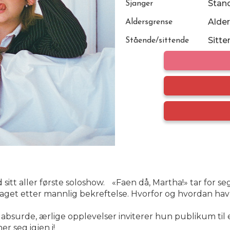
Stan
Sjanger
Alder
Aldersgrense
Sitte
Stående/sittende
t aller første soloshow. «Faen då, Martha!» tar for seg 
jaget etter mannlig bekreftelse. Hvorfor og hvordan ha
surde, ærlige opplevelser inviterer hun publikum til e
er seg igjen i!