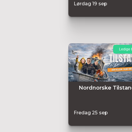
Lørdag
19
sep
Ledige b
Nordnorske Tilstan
Fredag
25
sep