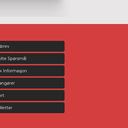
sbrev
tilte Spørsmål
sk Informasjon
rangører
rt
lletter