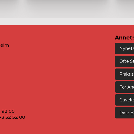
Annet:
heim
Nyhet
Ofte S
Prakti
For Ar
Gaveko
5 92 00
Dine Bi
73 52 52 00