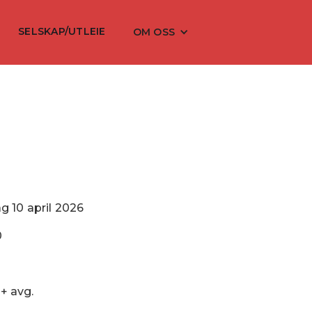
SELSKAP/UTLEIE
OM OSS
ag
10
april
2026
0
 + avg.