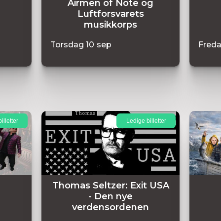
Airmen of Note og
Luftforsvarets
musikkorps
Torsdag
10
sep
Fred
illetter
Ledige billetter
Thomas Seltzer: Exit USA
- Den nye
verdensordenen