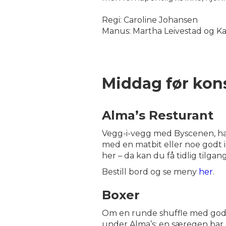
Regi: Caroline Johansen
Manus: Martha Leivestad og K
Middag før kon
Alma’s Resturant
Vegg-i-vegg med Byscenen, har 
med en matbit eller noe godt i
her – da kan du få tidlig tilgan
Bestill bord og se meny
her
.
Boxer
Om en runde shuffle med god ma
under Alma’s; en særegen bar 