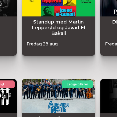
Standup med Martin
D
Lepperød og Javad El
Bakali
Fredag
28
aug
Fred
lgt
Ledige billetter