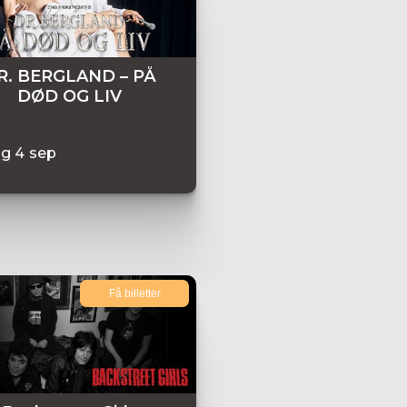
R. BERGLAND – PÅ
DØD OG LIV
ag
4
sep
Få billetter