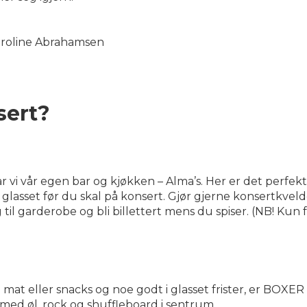
aroline Abrahamsen
sert?
vi vår egen bar og kjøkken – Alma’s. Her er det perfekt
 glasset før du skal på konsert. Gjør gjerne konsertkve
g til garderobe og bli billettert mens du spiser. (NB! Kun 
t eller snacks og noe godt i glasset frister, er BOXER s
med øl, rock og shuffleboard i sentrum.