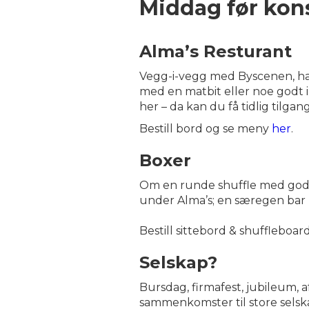
Middag før kon
Alma’s Resturant
Vegg-i-vegg med Byscenen, har 
med en matbit eller noe godt i
her – da kan du få tidlig tilgan
Bestill bord og se meny
her
.
Boxer
Om en runde shuffle med god ma
under Alma’s; en særegen bar 
Bestill sittebord & shuffleboar
Selskap?
Bursdag, firmafest, jubileum, a
sammenkomster til store selskap