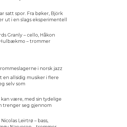
 satt spor. Fra bøker, Björk
r ut i en slags eksperimentell
rds Granly – cello, Håkon
Hans Hulbækmo – trommer
trommeslagerne i norsk jazz
en allsidig musiker i flere
seg selv som
kan være, med sin tydelige
om trenger seg gjennom
icolas Leirtrø – bass,
lemøy Narvesen – trommer,