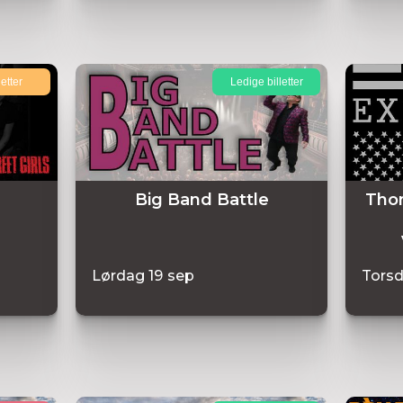
letter
Ledige billetter
Big Band Battle
Thom
Lørdag
19
sep
Tors