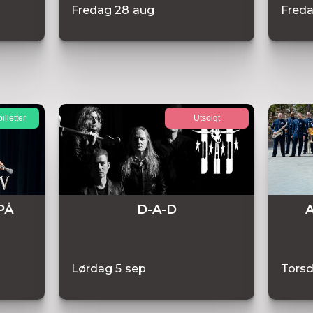
Fredag
28
aug
Fred
illetter
Utsolgt
PÅ
D-A-D
A
Lørdag
5
sep
Tors