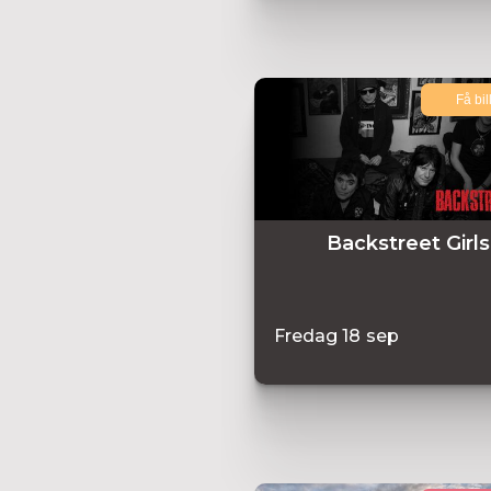
Få bil
Backstreet Girls
Fredag
18
sep