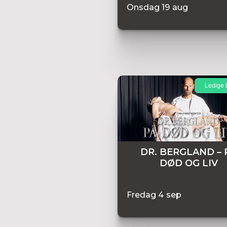
Onsdag
19
aug
Ledige b
DR. BERGLAND – 
DØD OG LIV
Fredag
4
sep