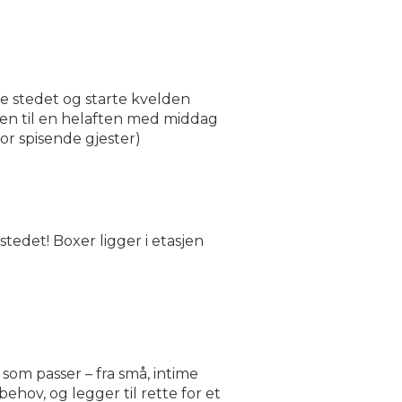
e stedet og starte kvelden
lden til en helaften med middag
for spisende gjester)
tedet! Boxer ligger i etasjen
 som passer – fra små, intime
ehov, og legger til rette for et