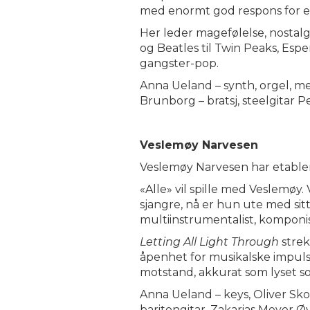
med enormt god respons for en
Her leder magefølelse, nostalg
og Beatles til Twin Peaks, Esp
gangster-pop.
Anna Ueland – synth, orgel, me
Brunborg – bratsj, steelgitar 
Veslemøy Narvesen
Veslemøy Narvesen har etabler
«Alle» vil spille med Veslemøy.
sjangre, nå er hun ute med si
multiinstrumentalist, komponi
Letting All Light Through
strek
åpenhet for musikalske impuls
motstand, akkurat som lyset so
Anna Ueland – keys, Oliver Skou
baritongitar, Zakarias Meyer Ø