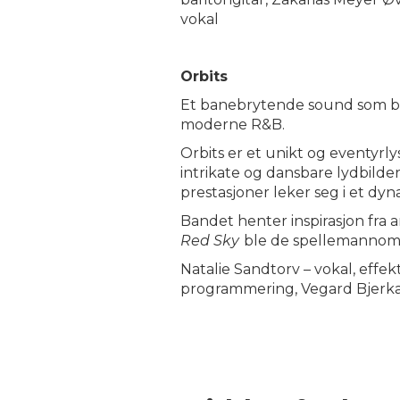
vokal
Orbits
Et banebrytende sound som bla
moderne R&B.
Orbits er et unikt og eventyrl
intrikate og dansbare lydbilde
prestasjoner leker seg i et dyn
Bandet henter inspirasjon fra
Red Sky
ble de spellemannomin
Natalie Sandtorv – vokal, effekt
programmering, Vegard Bjerka