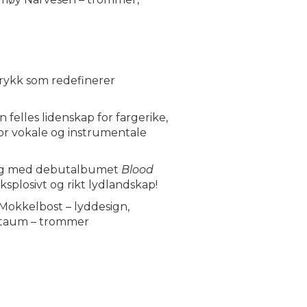
trykk som redefinerer
felles lidenskap for fargerike,
vor vokale og instrumentale
e, og med debutalbumet
Blood
splosivt og rikt lydlandskap!
d Mokkelbost – lyddesign,
 Staum – trommer