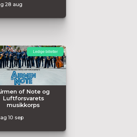
ag
28
aug
Ledige billetter
irmen of Note og
Luftforsvarets
musikkorps
dag
10
sep