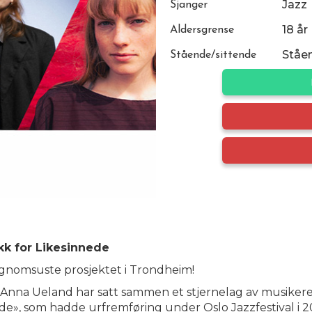
Jazz
Sjanger
18 år
Aldersgrense
Ståe
Stående/sittende
k for Likesinnede
sagnomsuste prosjektet i Trondheim!
Anna Ueland har satt sammen et stjernelag av musikere 
e», som hadde urfremføring under Oslo Jazzfestival i 20