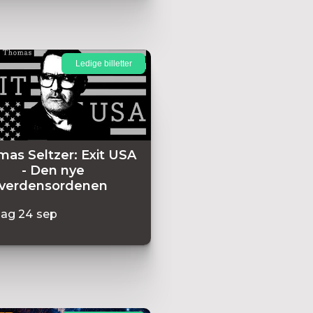
Ledige billetter
as Seltzer: Exit USA
- Den nye
verdensordenen
dag
24
sep