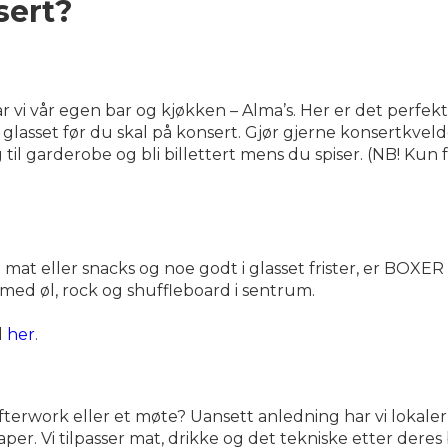
sert?
vi vår egen bar og kjøkken – Alma’s. Her er det perfekt
 glasset før du skal på konsert. Gjør gjerne konsertkve
g til garderobe og bli billettert mens du spiser. (NB! Kun 
t eller snacks og noe godt i glasset frister, er BOXER s
med øl, rock og shuffleboard i sentrum.
d
her
.
fterwork eller et møte? Uansett anledning har vi lokaler
er. Vi tilpasser mat, drikke og det tekniske etter deres b