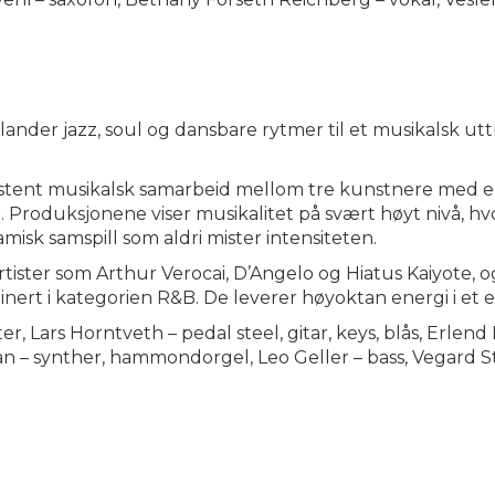
nder jazz, soul og dansbare rytmer til et musikalsk ut
ystent musikalsk samarbeid mellom tre kunstnere med en 
r. Produksjonene viser musikalitet på svært høyt nivå, h
amisk samspill som aldri mister intensiteten.
 artister som Arthur Verocai, D’Angelo og Hiatus Kaiyot
ert i kategorien R&B. De leverer høyoktan energi i et ek
er, Lars Horntveth – pedal steel, gitar, keys, blås, Erlen
n – synther, hammondorgel, Leo Geller – bass, Vegard