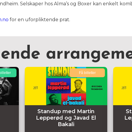
ondheim. Selskaper hos Alma’s og Boxer kan enkelt kom
n.no
for en uforpliktende prat.
nende arrangeme
illetter
Få billetter
Standup med Martin
S
Lepperød og Javad El
Le
Bakali