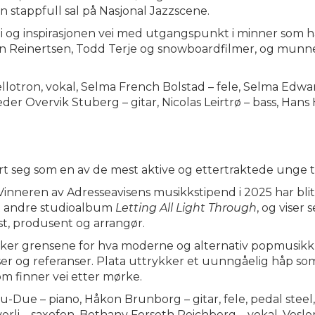
 stappfull sal på Nasjonal Jazzscene.
i og inspirasjonen vei med utgangspunkt i minner som har
en Reinertsen, Todd Terje og snowboardfilmer, og munne
llotron, vokal, Selma French Bolstad – fele, Selma Edwa
Peder Overvik Stuberg – gitar, Nicolas Leirtrø – bass, 
t seg som en av de mest aktive og ettertraktede unge 
 Vinneren av Adresseavisens musikkstipend i 2025 har blitt 
tt andre studioalbum
Letting All Light Through
, og viser 
st, produsent og arrangør.
ker grensene for hva moderne og alternativ popmusikk 
er og referanser. Plata uttrykker et uunngåelig håp s
m finner vei etter mørke.
-Due – piano, Håkon Brunborg – gitar, fele, pedal steel, N
verli – saxofon, Bethany Forseth Reichberg – vokal, Ves