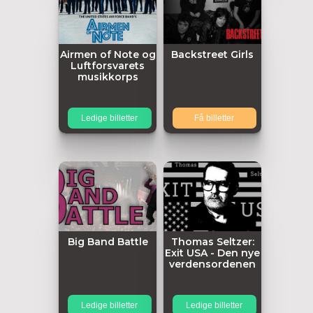
Airmen of Note og
Backstreet Girls
Luftforsvarets
musikkorps
Ledige billetter
Få billetter
Big Band Battle
Thomas Seltzer:
Exit USA - Den nye
verdensordenen
Ledige billetter
Ledige billetter