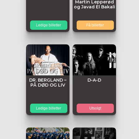
Martin Lepperød
og Javad El Bakali
Ledige billetter
Få billetter
DR. BERGLAND –
D-A-D
PÅ DØD OG LIV
Ledige billetter
Utsolgt