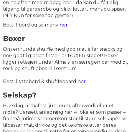
en helaften med middag her – da kan du få tidlig
tilgang til garderobe og bli billettert mens du spiser.
(NB! Kun for spisende gjester)
Bestill bord og se meny
her
.
Boxer
Om en runde shuffle med god mat eller snacks og
noe godt i glasset frister, er BOXER stedet! Boxer
ligger i etasjen under Alma’s; en særegen bar med øl,
rock og shuffleboard i sentrum.
Bestill sittebord & shuffleboard
her
.
Selskap?
Bursdag, firmafest, jubileum, afterwork eller et
møte? Uansett anledning har vi lokaler som passer –
fra små, intime sammenkomster til store selskaper. Vi
tilpasser mat, drikke og det tekniske etter deres
behov, og legger til rette for et minneverdig selskap