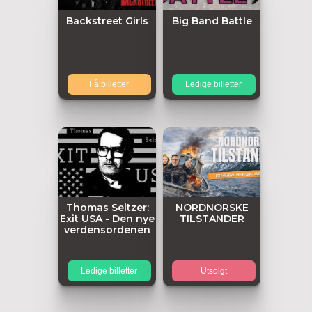
Backstreet Girls
Big Band Battle
Få billetter
Ledige billetter
Thomas Seltzer:
NORDNORSKE
Exit USA - Den nye
TILSTANDER
verdensordenen
Ledige billetter
Utsolgt