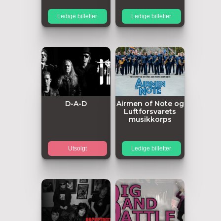
Ledige billetter
Ledige billetter
D-A-D
Airmen of Note og
Luftforsvarets
musikkorps
Utsolgt
Ledige billetter