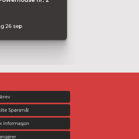
ag
26
sep
sbrev
tilte Spørsmål
sk Informasjon
rangører