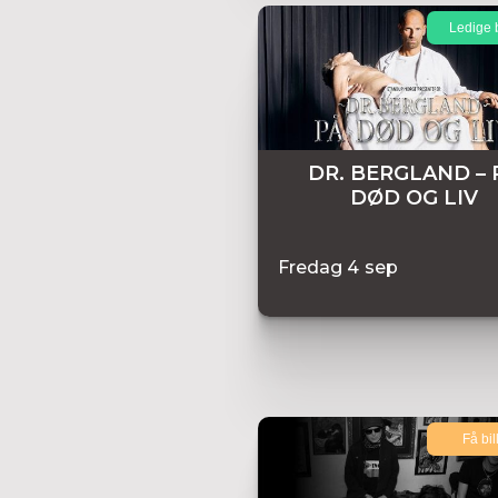
Ledige b
DR. BERGLAND – 
DØD OG LIV
Fredag
4
sep
Få bil