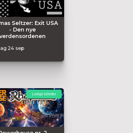
as Seltzer: Exit USA
- Den nye
verdensordenen
dag
24
sep
Ledige billetter
Powerhouse nr. 2