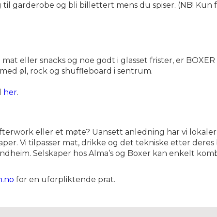
g til garderobe og bli billettert mens du spiser. (NB! Kun 
t eller snacks og noe godt i glasset frister, er BOXER s
med øl, rock og shuffleboard i sentrum.
d
her
.
fterwork eller et møte? Uansett anledning har vi lokaler
er. Vi tilpasser mat, drikke og det tekniske etter deres b
ondheim. Selskaper hos Alma’s og Boxer kan enkelt kom
n.no
for en uforpliktende prat.