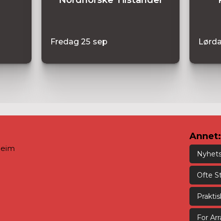
Fredag
25
sep
Lørd
Annet:
heim
Nyhet
Ofte S
Prakti
For Ar