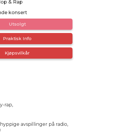
Hop & Rap
nde konsert
Utsolgt
Praktisk Info
Kjøpsvilkår
y-rap,
yppige avspillinger på radio,
!