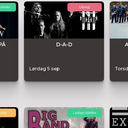
illetter
Utsolgt
PÅ
D-A-D
A
Lørdag
5
sep
Tors
letter
Ledige billetter