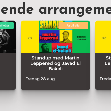
nende arrangeme
illetter
Få billetter
Standup med Martin
S
Lepperød og Javad El
Le
Bakali
Fredag
28
aug
Fred