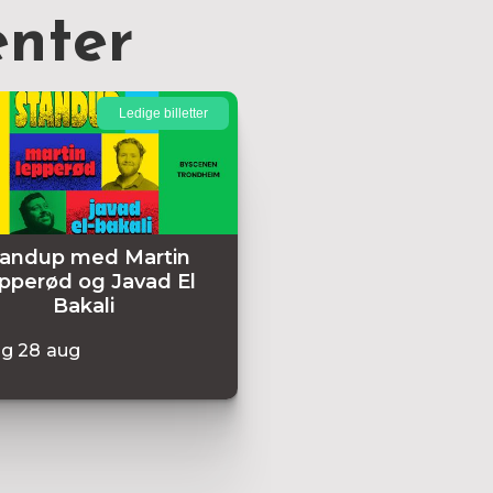
nter
Ledige billetter
tandup med Martin
pperød og Javad El
Bakali
ag
28
aug