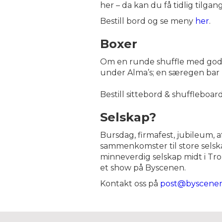
her – da kan du få tidlig tilgan
Bestill bord og se meny
her
.
Boxer
Om en runde shuffle med god ma
under Alma’s; en særegen bar 
Bestill sittebord & shuffleboar
Selskap?
Bursdag, firmafest, jubileum, a
sammenkomster til store selskap
minneverdig selskap midt i Tr
et show på Byscenen.
Kontakt oss på
post@byscene