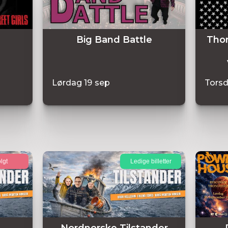
Big Band Battle
Thom
Lørdag
19
sep
Tors
lgt
Ledige billetter
Nordnorske Tilstander