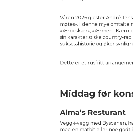
Våren 2026 gjester André Jens
møtes». I denne mye omtalte mu
«Ærbeskær», «Ærmen i Kærmen» 
sin karakteristiske country-ra
suksesshistorie og øker synlig
Dette er et rusfritt arrangeme
Middag før kon
Alma’s Resturant
Vegg-i-vegg med Byscenen, har 
med en matbit eller noe godt i