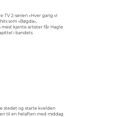
 TV 2-serien «Hver gang vi
 hits som «Bøgda»,
est kjente artister får Hagle
pittel i bandets
e stedet og starte kvelden
lden til en helaften med middag