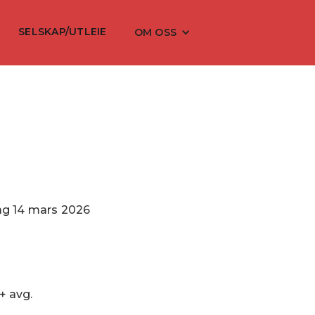
SELSKAP/UTLEIE
OM OSS
ag
14
mars
2026
 + avg.