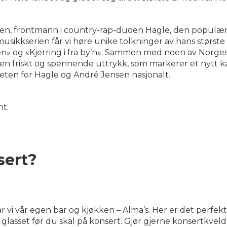
en, frontmann i country-rap-duoen Hagle, den populære
sikkserien får vi høre unike tolkninger av hans største
og «Kjerring i fra by’n». Sammen med noen av Norges m
p en friskt og spennende uttrykk, som markerer et nytt ka
heten for Hagle og André Jensen nasjonalt.
nt.
sert?
vi vår egen bar og kjøkken – Alma’s. Her er det perfekt
 glasset før du skal på konsert. Gjør gjerne konsertkve