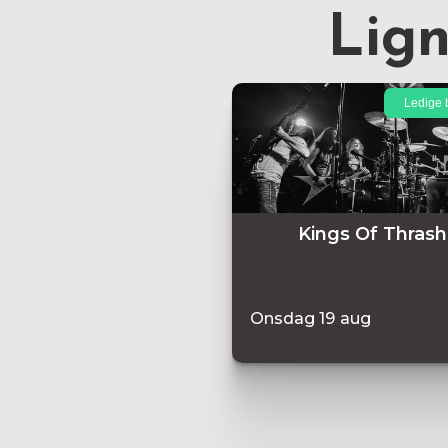
Lig
Ledige b
Kings Of Thrash
Onsdag
19
aug