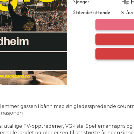
Hip 
Sjanger
Ståe
Stående/sittende
g klemmer gassen i bånn med sin gledesspredende countr
 nasjonen.
, utallige TV-opptredener, VG-lista, Spellemannspris og h
r hele landet og gleder seg til sitt største år noen sinne