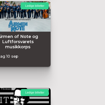
Ledige billetter
irmen of Note og
Luftforsvarets
musikkorps
dag
10
sep
Ledige billetter