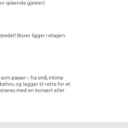
for spisende gjester)
tedet! Boxer ligger i etasjen
 som passer – fra små, intime
ehov, og legger til rette for et
bineres med en konsert eller