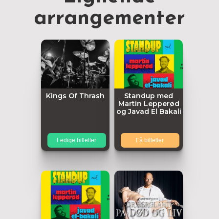
arrangementer
Kings Of Thrash
Standup med
Martin Lepperød
og Javad El Bakali
Ledige billetter
Få billetter