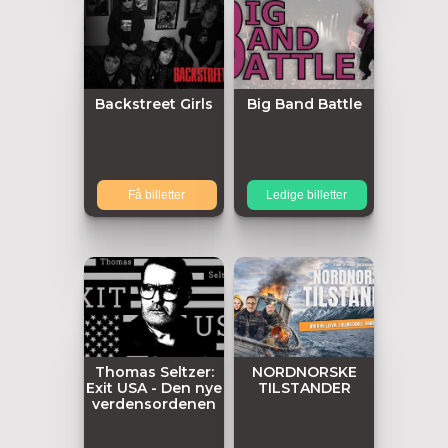
Backstreet Girls
Big Band Battle
Få billetter
Ledige billetter
Thomas Seltzer:
NORDNORSKE
Exit USA - Den nye
TILSTANDER
verdensordenen