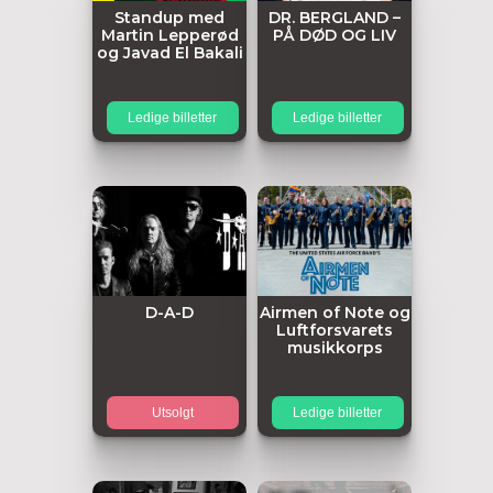
Standup med
DR. BERGLAND –
Martin Lepperød
PÅ DØD OG LIV
og Javad El Bakali
Ledige billetter
Ledige billetter
D-A-D
Airmen of Note og
Luftforsvarets
musikkorps
Utsolgt
Ledige billetter