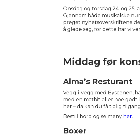
Onsdag og torsdag 24. og 25. 
Gjennom både musikalske numre
preget nyhetsoverskriftene den 
å glede seg, for dette har vi ve
Middag før kon
Alma’s Resturant
Vegg-i-vegg med Byscenen, har 
med en matbit eller noe godt i
her – da kan du få tidlig tilgan
Bestill bord og se meny
her
.
Boxer