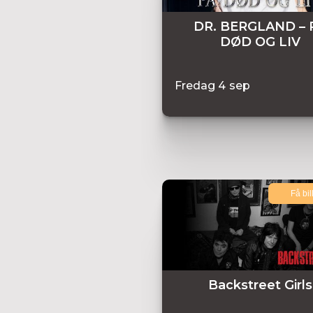
DR. BERGLAND – 
DØD OG LIV
Fredag
4
sep
Få bil
Backstreet Girls