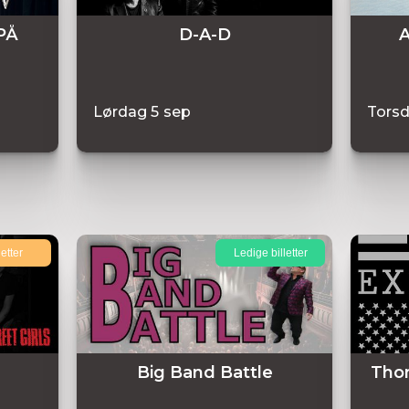
PÅ
D-A-D
A
Lørdag
5
sep
Tors
letter
Ledige billetter
Big Band Battle
Thom