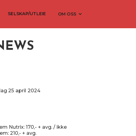
SELSKAP/UTLEIE
OM OSS
 NEWS
dag
25
april
2024
m Nutrix: 170,- + avg. / ikke
m: 210,- + avg.