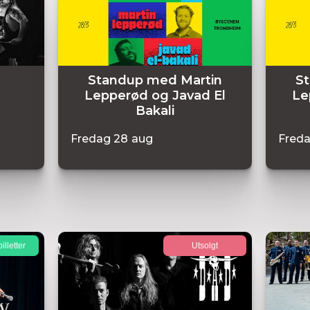
Standup med Martin
S
Lepperød og Javad El
Le
Bakali
Fredag
28
aug
Fred
illetter
Utsolgt