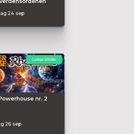
verdensordenen
dag
24
sep
Ledige billetter
Powerhouse nr. 2
ag
26
sep