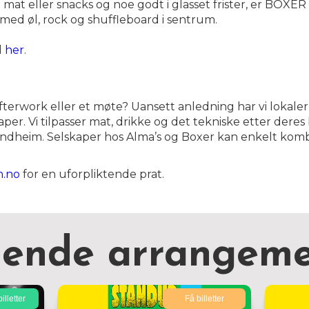
t eller snacks og noe godt i glasset frister, er BOXER s
med øl, rock og shuffleboard i sentrum.
d
her
.
fterwork eller et møte? Uansett anledning har vi lokaler
er. Vi tilpasser mat, drikke og det tekniske etter deres b
ondheim. Selskaper hos Alma’s og Boxer kan enkelt kom
n.no
for en uforpliktende prat.
nende arrangeme
illetter
Få billetter