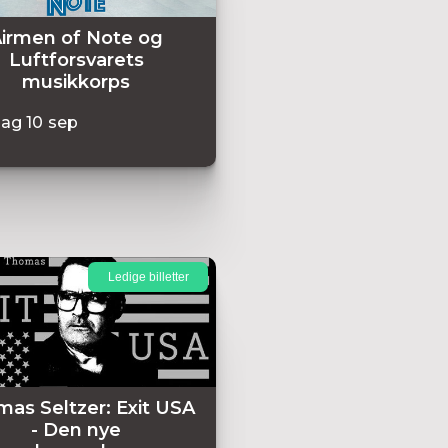
irmen of Note og
Luftforsvarets
musikkorps
dag
10
sep
Ledige billetter
as Seltzer: Exit USA
- Den nye