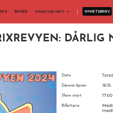
MA'S
BOXER
NYHETSBREV
PRAKTISK INFO
IXREVYEN: DÅRLIG
Tors
Dato
16:15
Dørene åpner
17:00
Show start
Medle
Billettpris
medle