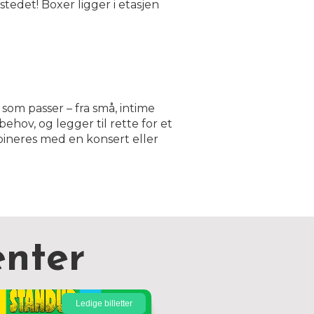
tedet! Boxer ligger i etasjen
 som passer – fra små, intime
ehov, og legger til rette for et
bineres med en konsert eller
nter
Ledige billetter