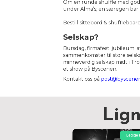
Om en runde shuffle med god ma
under Alma’s; en særegen bar 
Bestill sittebord & shuffleboar
Selskap?
Bursdag, firmafest, jubileum, a
sammenkomster til store selskap
minneverdig selskap midt i Tr
et show på Byscenen.
Kontakt oss på
post@byscene
Lig
Ledige b