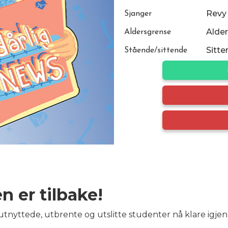
Revy
Sjanger
Alder
Aldersgrense
Sitte
Stående/sittende
n er tilbake!
 utnyttede, utbrente og utslitte studenter nå klare igj