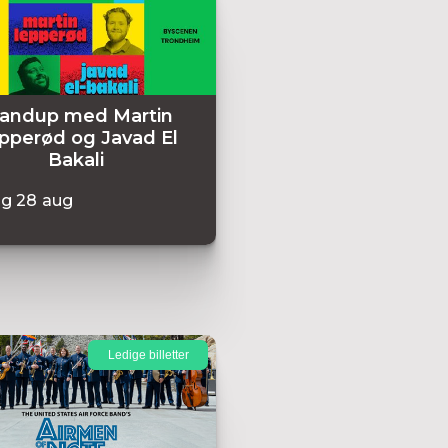
tandup med Martin
pperød og Javad El
Bakali
ag
28
aug
Ledige billetter