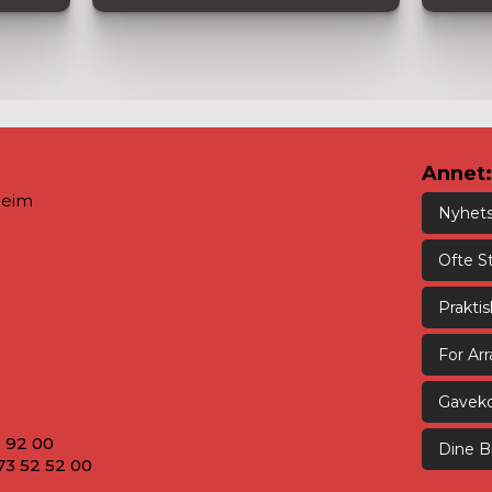
Annet:
heim
Nyhet
Ofte S
Prakti
For Ar
Gaveko
5 92 00
Dine Bi
73 52 52 00