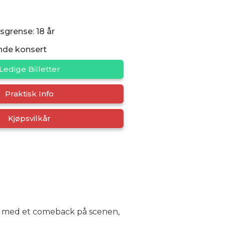
sgrense: 18 år
nde konsert
Ledige Billetter
Praktisk Info
Kjøpsvilkår
en med et comeback på scenen,