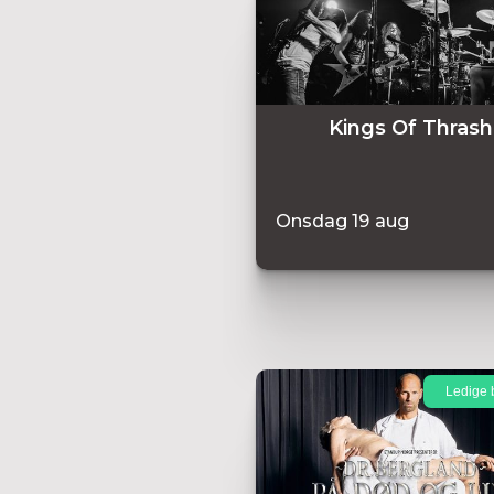
Kings Of Thrash
Onsdag
19
aug
Ledige b