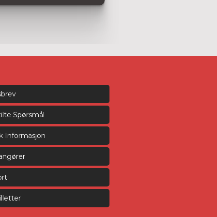
sbrev
tilte Spørsmål
sk Informasjon
rangører
rt
lletter