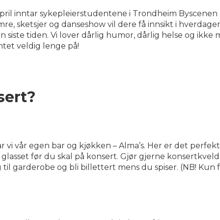
april inntar sykepleierstudentene i Trondheim Byscenen 
, sketsjer og danseshow vil dere få innsikt i hverdagen
siste tiden. Vi lover dårlig humor, dårlig helse og ikke
ntet veldig lenge på!
sert?
vi vår egen bar og kjøkken – Alma’s. Her er det perfekt
 glasset før du skal på konsert. Gjør gjerne konsertkve
g til garderobe og bli billettert mens du spiser. (NB! Kun 