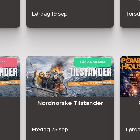
Lørdag
19
sep
Tors
lgt
Ledige billetter
Nordnorske Tilstander
Fredag
25
sep
Lørd