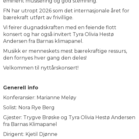
eminent musisering og god stemning.
FN har utropt 2026 som det internasjonale året for
bærekraft utført av frivillige.
Vi feirer dugnadskraften med en feiende flott
konsert og har også invitert Tyra Olivia Hestø
Andersen fra Barnas klimapanel.
Musikk er menneskets mest bærekraftige ressurs,
den fornyes hver gang den deles!
Velkommen til nyttårskonsert!
Generell info
Konferansier: Marianne Meløy
Solist: Nora Rye Berg
Gjester: Trygve Brøske og Tyra Olivia Hestø Andersen
fra Barnas Klimapanel
Dirigent: Kjetil Djønne