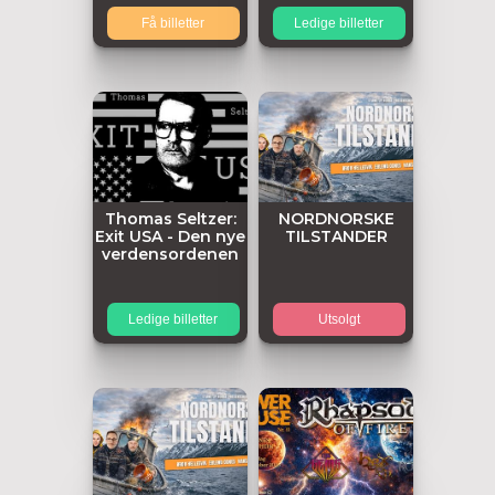
Få billetter
Ledige billetter
Thomas Seltzer:
NORDNORSKE
Exit USA - Den nye
TILSTANDER
verdensordenen
Ledige billetter
Utsolgt