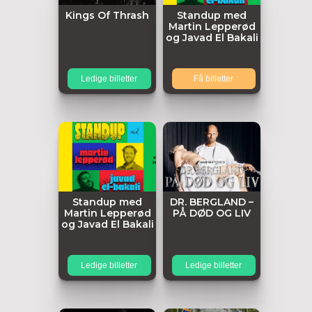
Kings Of Thrash
Standup med
Martin Lepperød
og Javad El Bakali
Ledige billetter
Få billetter
Standup med
DR. BERGLAND –
Martin Lepperød
PÅ DØD OG LIV
og Javad El Bakali
Ledige billetter
Ledige billetter