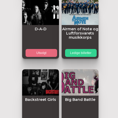
D-A-D
Airmen of Note og
Luftforsvarets
musikkorps
Utsolgt
Ledige billetter
Backstreet Girls
Big Band Battle