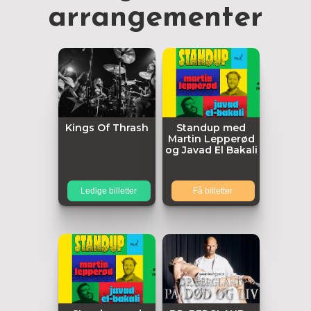
arrangementer
Kings Of Thrash
Standup med
Martin Lepperød
og Javad El Bakali
Ledige billetter
Få billetter