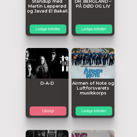
Standup med
DR. BERGLAND –
Martin Lepperød
PÅ DØD OG LIV
og Javad El Bakali
Ledige billetter
Ledige billetter
D-A-D
Airmen of Note og
Luftforsvarets
musikkorps
Utsolgt
Ledige billetter