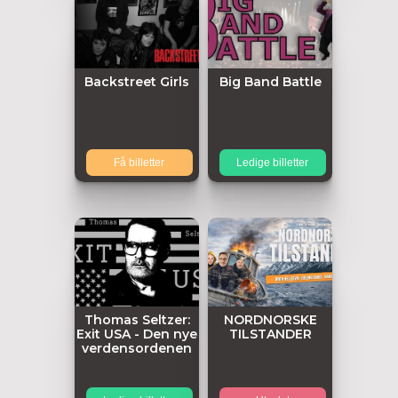
Backstreet Girls
Big Band Battle
Få billetter
Ledige billetter
Thomas Seltzer:
NORDNORSKE
Exit USA - Den nye
TILSTANDER
verdensordenen