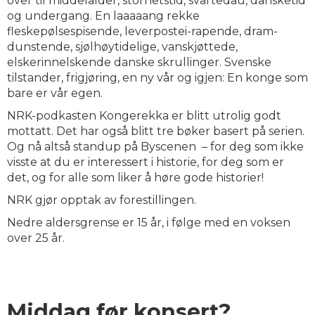
over til middelalder, storhetstid, svartedau, dansketid
og undergang. En laaaaang rekke
fleskepølsespisende, leverpostei-rapende, dram-
dunstende, sjølhøytidelige, vanskjøttede,
elskerinnelskende danske skrullinger. Svenske
tilstander, frigjøring, en ny vår og igjen: En konge som
bare er vår egen.
NRK-podkasten Kongerekka er blitt utrolig godt
mottatt. Det har også blitt tre bøker basert på serien.
Og nå altså standup på Byscenen – for deg som ikke
visste at du er interessert i historie, for deg som er
det, og for alle som liker å høre gode historier!
NRK gjør opptak av forestillingen.
Nedre aldersgrense er 15 år, i følge med en voksen
over 25 år.
Middag før konsert?