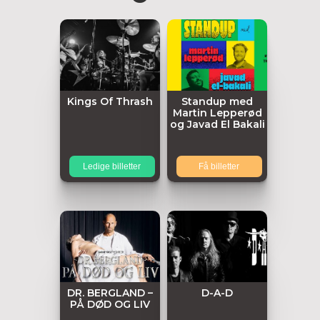
Kings Of Thrash
Standup med
Martin Lepperød
og Javad El Bakali
Ledige billetter
Få billetter
DR. BERGLAND –
D-A-D
PÅ DØD OG LIV