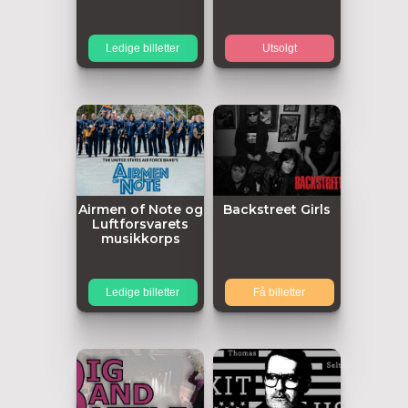
Ledige billetter
Utsolgt
Airmen of Note og
Backstreet Girls
Luftforsvarets
musikkorps
Ledige billetter
Få billetter