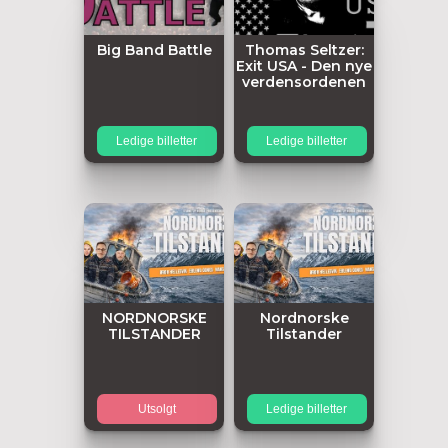
Big Band Battle
Thomas Seltzer:
Exit USA - Den nye
verdensordenen
Ledige billetter
Ledige billetter
NORDNORSKE
Nordnorske
TILSTANDER
Tilstander
Utsolgt
Ledige billetter