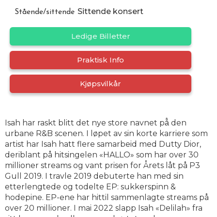
Sittende konsert
Stående/sittende
Ledige Billetter
Praktisk Info
Kjøpsvilkår
Isah har raskt blitt det nye store navnet på̊ den
urbane R&B scenen. I løpet av sin korte karriere som
artist har Isah hatt flere samarbeid med Dutty Dior,
deriblant på hitsingelen «HALLO» som har over 30
millioner streams og vant prisen for Årets låt på P3
Gull 2019. I travle 2019 debuterte han med sin
etterlengtede og todelte EP: sukkerspinn &
hodepine. EP-ene har hittil sammenlagte streams på
over 20 millioner. I mai 2022 slapp Isah «Delilah» fra