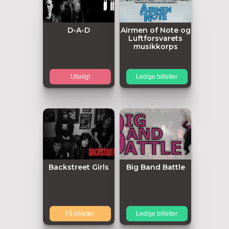
D-A-D
Airmen of Note og
Luftforsvarets
musikkorps
Utsolgt
Ledige billetter
Backstreet Girls
Big Band Battle
Få billetter
Ledige billetter