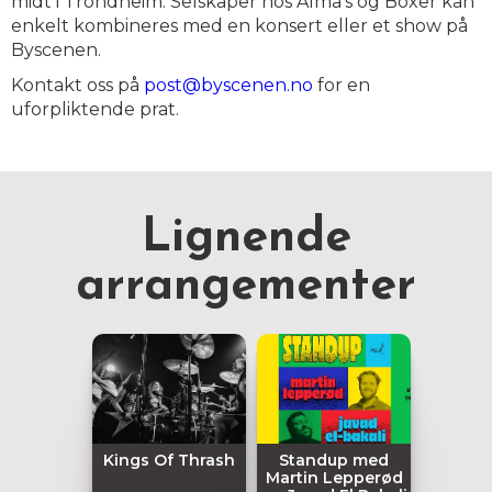
midt i Trondheim. Selskaper hos Alma’s og Boxer kan
enkelt kombineres med en konsert eller et show på
Byscenen.
Kontakt oss på
post@byscenen.no
for en
uforpliktende prat.
Lignende
arrangementer
Kings Of Thrash
Standup med
Martin Lepperød