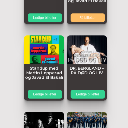
og Javad El Bakali
Ledige billetter
Få billetter
Standup med
DR. BERGLAND –
Martin Lepperød
PÅ DØD OG LIV
og Javad El Bakali
Ledige billetter
Ledige billetter