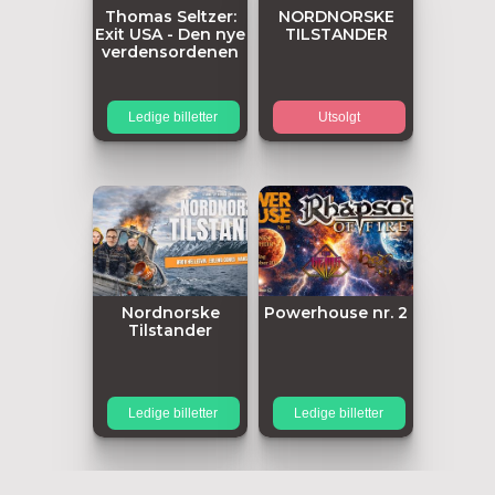
Thomas Seltzer:
NORDNORSKE
Exit USA - Den nye
TILSTANDER
verdensordenen
Ledige billetter
Utsolgt
Nordnorske
Powerhouse nr. 2
Tilstander
Ledige billetter
Ledige billetter