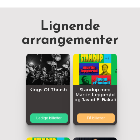
Lignende
arrangementer
Kings Of Thrash
Standup med
Martin Lepperød
og Javad El Bakali
Ledige billetter
Få billetter