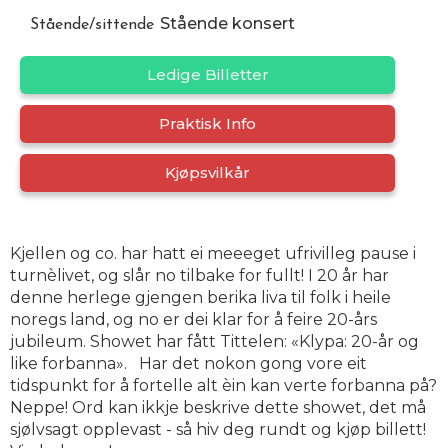
Stående konsert
Stående/sittende
Ledige Billetter
Praktisk Info
Kjøpsvilkår
Kjellen og co. har hatt ei meeeget ufrivilleg pause i
turnèlivet, og slår no tilbake for fullt! I 20 år har
denne herlege gjengen berika liva til folk i heile
noregs land, og no er dei klar for å feire 20-års
jubileum. Showet har fått Tittelen: «Klypa: 20-år og
like forbanna». Har det nokon gong vore eit
tidspunkt for å fortelle alt èin kan verte forbanna på?
Neppe! Ord kan ikkje beskrive dette showet, det må
sjølvsagt opplevast - så hiv deg rundt og kjøp billett!