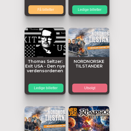
Få billetter
Ledige billetter
Thomas Seltzer:
NORDNORSKE
Exit USA - Den nye
TILSTANDER
verdensordenen
Ledige billetter
Utsolgt