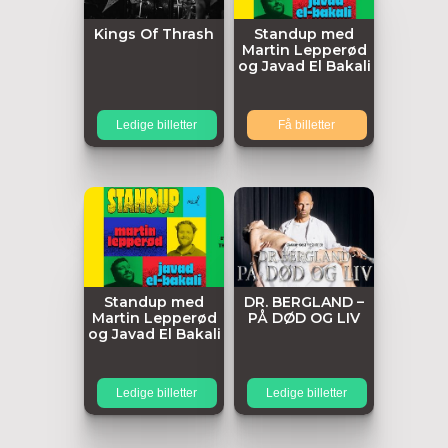
Kings Of Thrash
Standup med
Martin Lepperød
og Javad El Bakali
Ledige billetter
Få billetter
Standup med
DR. BERGLAND –
Martin Lepperød
PÅ DØD OG LIV
og Javad El Bakali
Ledige billetter
Ledige billetter