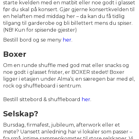
starte kvelden med en matbit eller noe godt i glasset
før du skal på konsert. Gjør gjerne konsertkvelden til
en helaften med middag her – da kan du få tidlig
tilgang til garderobe og bli billettert mens du spiser.
(NB! Kun for spisende gjester)
Bestill bord og se meny
her
.
Boxer
Om en runde shuffle med god mat eller snacks og
noe godt i glasset frister, er BOXER stedet! Boxer
ligger i etasjen under Alma’s; en særegen bar med øl,
rock og shuffleboard i sentrum.
Bestill sittebord & shuffleboard
her
.
Selskap?
Bursdag, firmafest, jubileum, afterwork eller et
møte? Uansett anledning har vi lokaler som passer –
fra små, intime sammenkomster til store selskaper. Vi