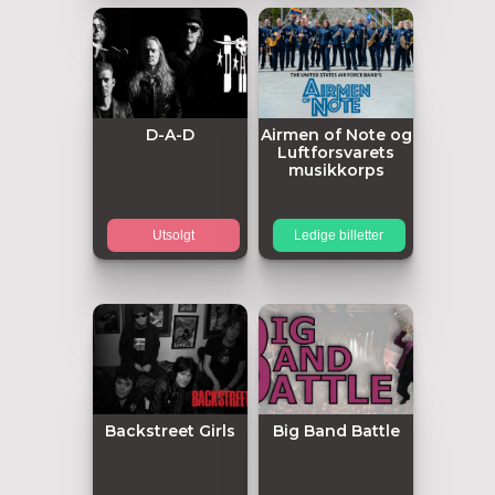
D-A-D
Airmen of Note og
Luftforsvarets
musikkorps
Utsolgt
Ledige billetter
Backstreet Girls
Big Band Battle